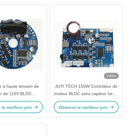
Vidéo
r à haute tension de
JUYI TECH 150W Contrôleur de
r de 110V BLDC,
moteur BLDC sans capteur haute
r sans brosse rond de
tension PWM Fréquence 1-
le meilleur prix
Obtenez le meilleur prix
C.C 150W
20KHZ Cycle de fonctionnement
0-100% Plateforme du pilote