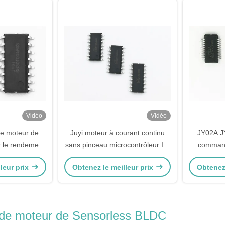
Vidéo
Vidéo
e moteur de
Juyi moteur à courant continu
JY02A J
le rendement
sans pinceau microcontrôleur IC,
command
 du capteur
12V DC contrôle de vitesse du
moteur BLD
leur prix
Obtenez le meilleur prix
Obtenez 
 Hall
moteur IC JY02A
co
de moteur de Sensorless BLDC