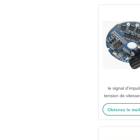
le signal d'impu
tension de vitesse
de moteur de 
Obtenez le meil
produit -2