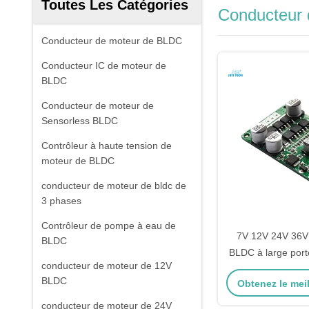
Toutes Les Catégories
Conducteur
Conducteur de moteur de BLDC
Conducteur IC de moteur de
BLDC
Conducteur de moteur de
Sensorless BLDC
Contrôleur à haute tension de
moteur de BLDC
conducteur de moteur de bldc de
3 phases
Contrôleur de pompe à eau de
7V 12V 24V 36V
BLDC
BLDC à large port
conducteur de moteur de 12V
carte de régulati
BLDC
Obtenez le meil
PWM pour capteur 
moteur JYQ
conducteur de moteur de 24V