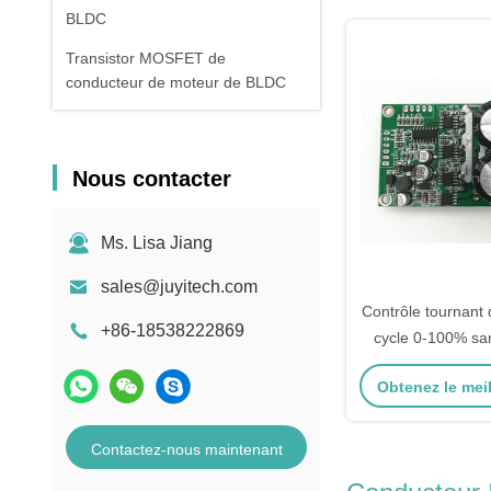
BLDC
Transistor MOSFET de
conducteur de moteur de BLDC
Nous contacter
Ms. Lisa Jiang
sales@juyitech.com
Contrôle tournant 
+86-18538222869
cycle 0-100% sa
Speed Controll
Obtenez le meil
conducteur de 
phas
Contactez-nous maintenant