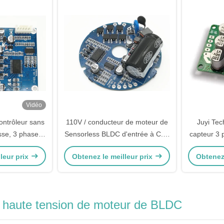
Vidéo
ntrôleur sans
110V / conducteur de moteur de
Juyi Te
sse, 3 phases
Sensorless BLDC d'entrée à C.A.
capteur 3 
te de moteur à
220V pour le robot équilibré de
contrôle d
leur prix
Obtenez le meilleur prix
Obtenez 
ssance
voiture de scooter
36V 
à haute tension de moteur de BLDC