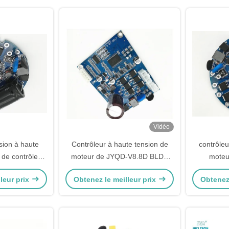
Vidéo
lsion à haute
Contrôleur à haute tension de
contrôleu
 de contrôleur
moteur de JYQD-V8.8D BLDC
moteu
0.5A BLDC a
pour le ventilateur axial sans
contrôleu
leur prix
Obtenez le meilleur prix
Obtenez 
0 - 85℃
brosse