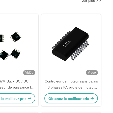
Voir plus > >
Vidéo
Vidéo
PWM Buck DC / DC
Contrôleur de moteur sans balais
seur de puissance Ic
3 phases IC, pilote de moteur
e large tension de
sans balais IC pour moteur sans
le meilleur prix
Obtenez le meilleur prix
ment Haute efficacité
capteur