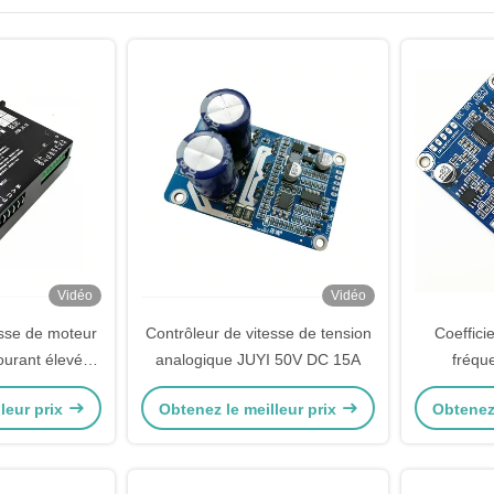
Vidéo
Vidéo
esse de moteur
Contrôleur de vitesse de tension
Coefficie
ourant élevé
analogique JUYI 50V DC 15A
fréqu
UYI 60A pour
conducte
leur prix
Obtenez le meilleur prix
Obtenez 
s capteur
JYQD-V8.3