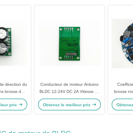
de direction du
Conducteur de moteur Arduino
Coefficie
ns brosse de
BLDC 12-24V DC 2A Vitesse de
brosse ro
er Duty de
courant impulsion de sortie de
20KHZ du
leur prix
Obtenez le meilleur prix
Obtenez 
moteur de 3
signal Contrôleur de moteur
moteur
es