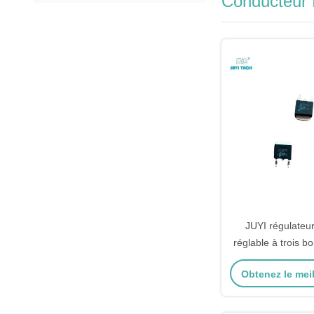
Conducteur 
JUYI régulateur
réglable à trois b
précision pour
Obtenez le meil
électromé