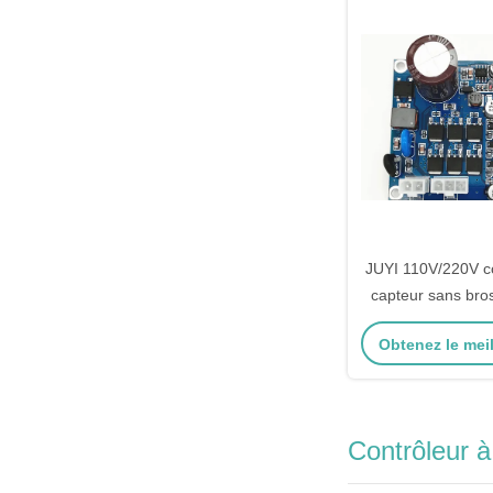
JUYI 110V/220V co
capteur sans bro
Bldc carte de pilo
Obtenez le meil
haute pui
Contrôleur 