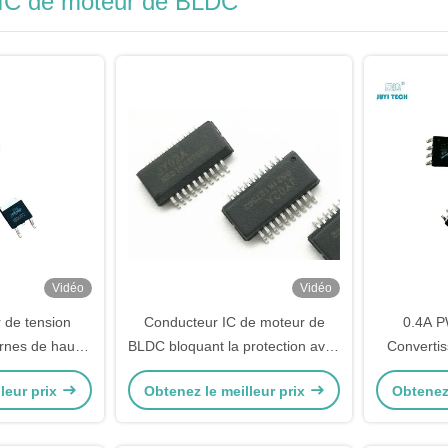
IC de moteur de BLDC
Vidéo
Vidéo
 de tension
Conducteur IC de moteur de
0.4A 
ornes de haute
BLDC bloquant la protection avec
Convertis
 appareils
commencer la fonction de
Avec un
leur prix
Obtenez le meilleur prix
Obtenez 
nagers
règlement de couple
fonctionne