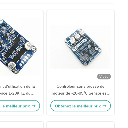
Vidéo
nt d'utilisation de la
Contrôleur sans brosse de
ence 1-20KHZ du
moteur de -20-85℃ Sensorless,
ur PWM de moteur de
conducteur de 24V Sensorless
le meilleur prix
Obtenez le meilleur prix
B Sensorless BLDC 0-
Bldc
100%