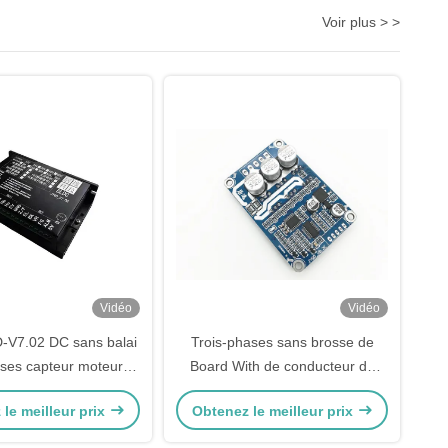
Voir plus > >
Vidéo
Vidéo
-V7.02 DC sans balai
Trois-phases sans brosse de
ases capteur moteur
Board With de conducteur de
bleau de bord à basse
contrôleur de moteur de 12V-36V
le meilleur prix
Obtenez le meilleur prix
gulateur moteur haute
JUYI pour le moteur sans brosse
sance 12V24V60A
de Sensorless