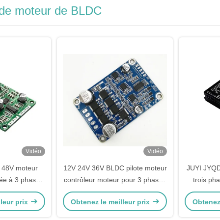
 de moteur de BLDC
Vidéo
Vidéo
 48V moteur
12V 24V 36V BLDC pilote moteur
JUYI JYQD
ée à 3 phases
contrôleur moteur pour 3 phases
trois ph
on de vitesse
sans capteur moteur CC JYQD-
pilote ta
leur prix
Obtenez le meilleur prix
Obtenez 
contrôleur de
V8.3B
tension ré
D-V7.3B
puis