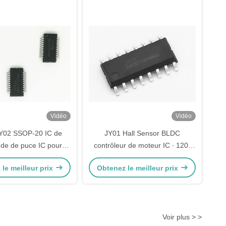
Vidéo
Vidéo
Y02 SSOP-20 IC de
JY01 Hall Sensor BLDC
e de puce IC pour
contrôleur de moteur IC ∙ 120°
C sans capteur, avec
Hall brushless DC motor driver
le meilleur prix
Obtenez le meilleur prix
mmande PWM
chip pour les applications de
scooters et de véhicules
électriques à équilibre
automatique
Voir plus > >