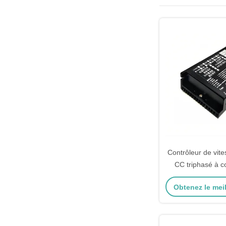
Contrôleur de vit
CC triphasé à c
programmable J
Obtenez le meil
solution san