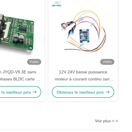
Vidéo
Vidéo
ch JYQD-V9.3E sans
12V 24V basse puissance
phases BLDC carte de
moteur à courant continu sans
u moteur 10V 12V 24V
balais pilote Bldc carte de
le meilleur prix
Obtenez le meilleur prix
10A 15A 20A Max
commande JYQD-V8.10B
Voir plus > >