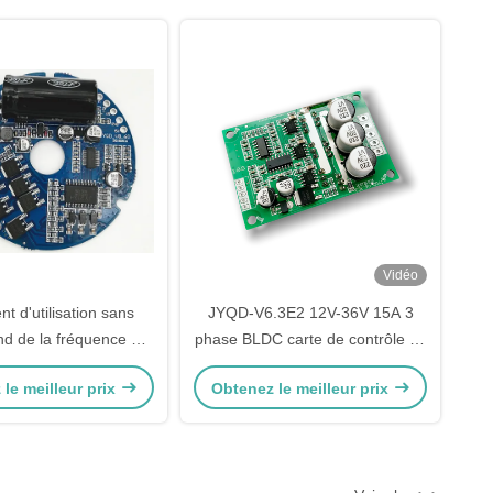
Vidéo
nt d'utilisation sans
JYQD-V6.3E2 12V-36V 15A 3
nd de la fréquence 1-
phase BLDC carte de contrôle de
 conducteur PWM de
moteur.
le meilleur prix
Obtenez le meilleur prix
 de BLDC 0-100%