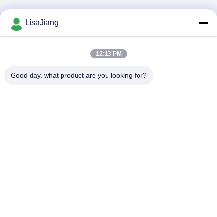
LisaJiang
Contactez rapidement
12:13 PM
Adresse
Good day, what product are you looking for?
No. 1, ruelle 1199, route yunping, secteur jiading, Changhaï,
Chine
Télégramme
+86--18538222869
E-mail
sales@juyitech.com
Politique de confidentialité
|
Plan du site
| La Chine est bonne.