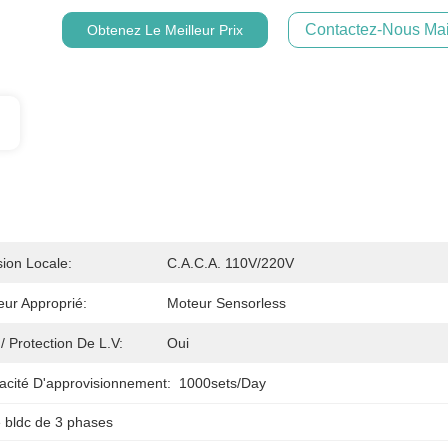
Contactez-Nous Mai
Obtenez Le Meilleur Prix
ion Locale:
C.A.C.A. 110V/220V
ur Approprié:
Moteur Sensorless
/ Protection De L.V:
Oui
acité D'approvisionnement:
1000sets/day
 bldc de 3 phases