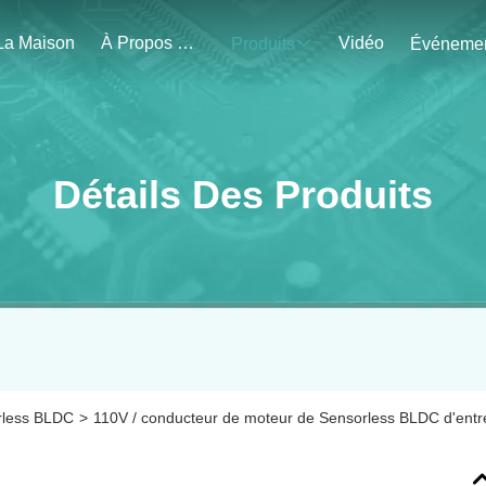
La Maison
À Propos De Nous
Vidéo
Produits
Détails Des Produits
rless BLDC
>
110V / conducteur de moteur de Sensorless BLDC d'entrée