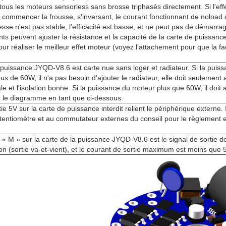
tous les moteurs sensorless sans brosse triphasés directement. Si l'eff
ommencer la frousse, s'inversant, le courant fonctionnant de noload 
tesse n'est pas stable, l'efficacité est basse, et ne peut pas de démarra
nts peuvent ajuster la résistance et la capacité de la carte de puissance
pour réaliser le meilleur effet moteur (voyez l'attachement pour que la f
a puissance JYQD-V8.6 est carte nue sans loger et radiateur. Si la puis
 de 60W, il n'a pas besoin d'ajouter le radiateur, elle doit seulement 
le et l'isolation bonne. Si la puissance du moteur plus que 60W, il doit a
 le diagramme en tant que ci-dessous.
tie 5V sur la carte de puissance interdit relient le périphérique externe. 
entiomètre et au commutateur externes du conseil pour le règlement et
 « M » sur la carte de la puissance JYQD-V8.6 est le signal de sortie d
on (sortie va-et-vient), et le courant de sortie maximum est moins que