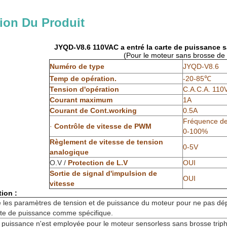
ion Du Produit
JYQD-V8.6 110VAC a entré la carte de puissance 
(Pour le moteur sans brosse de
Numéro de type
JYQD-V8.6
Temp de opération.
-20-85℃
Tension d'opération
C.A.C.A. 110
Courant maximum
1A
Courant de Cont.working
0.5A
Fréquence de 
·
Contrôle de vitesse de PWM
0-100%
Règlement de vitesse de tension
0-5V
analogique
O.V /
Protection de L.V
OUI
Sortie de signal d'impulsion de
OUI
vitesse
tion :
 les paramètres de tension et de puissance du moteur pour ne pas dé
te de puissance comme spécifique.
e puissance n'est employée pour le moteur sensorless sans brosse trip