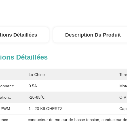
tions Détaillées
Description Du Produit
ions Détaillées
La Chine
Tens
ionnant:
0.5A
Mote
tion.:
-20-85℃
O.V 
e PWM:
1 - 20 KILOHERTZ
Cap
ence:
conducteur de moteur de basse tension
, 
conducteur de