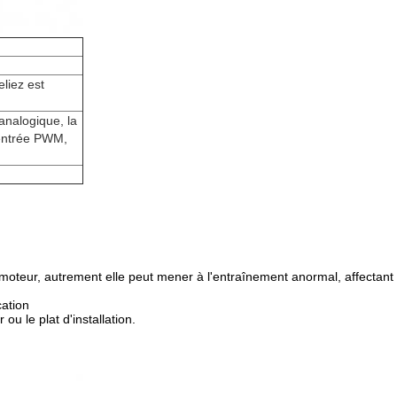
eliez est
analogique, la
l'entrée PWM,
 moteur, autrement elle peut mener à l'entraînement anormal, affectant
cation
ou le plat d'installation.