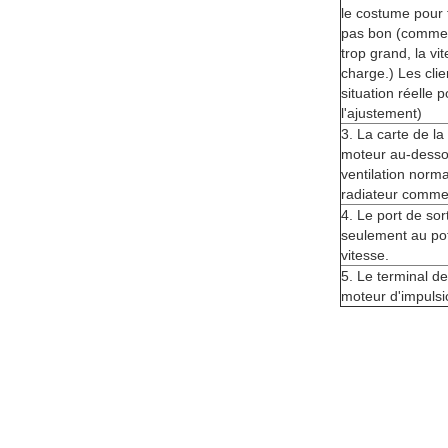
le costume pour 
pas bon (comme c
trop grand, la vi
charge.) Les clie
situation réelle 
l'ajustement)
3. La carte de l
moteur au-dessous
ventilation norma
radiateur comme
4. Le port de sor
seulement au pot
vitesse.
5. Le terminal de
moteur d'impulsi