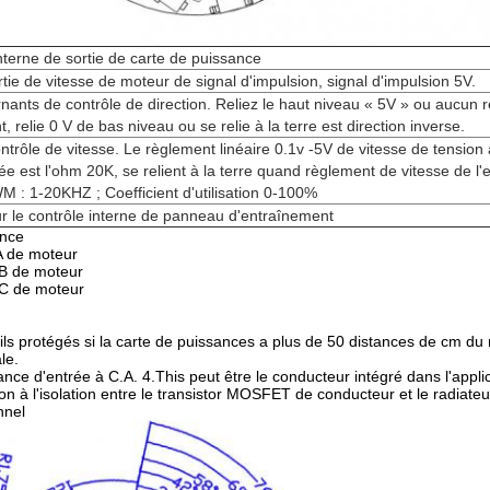
nterne de sortie de carte de puissance
ortie de vitesse de moteur de signal d'impulsion, signal d'impulsion 5V.
urnants de contrôle de direction. Reliez le haut niveau « 5V » ou aucun r
t, relie 0 V de bas niveau ou se relie à la terre est direction inverse.
ntrôle de vitesse. Le règlement linéaire 0.1v -5V de vitesse de tension 
rée est l'ohm 20K, se relient à la terre quand règlement de vitesse de 
 : 1-20KHZ ; Coefficient d'utilisation 0-100%
r le contrôle interne de panneau d'entraînement
ance
A de moteur
 B de moteur
 C de moteur
fils protégés si la carte de puissances a plus de 50 distances de cm du
le.
ance d'entrée à C.A. 4.This peut être le conducteur intégré dans l'appli
ion à l'isolation entre le transistor MOSFET de conducteur et le radiateur 
nnel