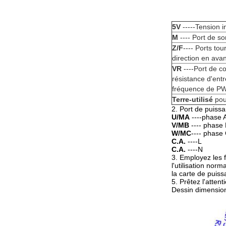
5V
-----Tension i
M
---- Port de s
Z/F
---- Ports to
direction en avan
VR
----Port de co
résistance d'ent
fréquence de PWM
Terre-utilisé
pou
2. Port de puiss
U/MA
----phase 
V/MB
---- phase
W/MC
---- phase
C.A.
----L
C.A.
----N
3. Employez les 
l'utilisation norma
la carte de puiss
5. Prêtez l'attent
Dessin dimensio