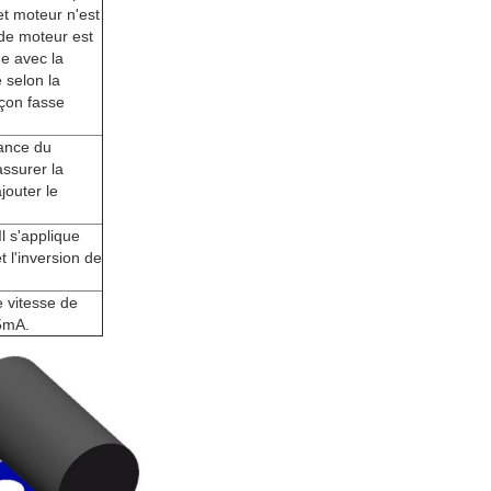
et moteur n'est
de moteur est
ge avec la
 selon la
açon fasse
sance du
assurer la
jouter le
Il s'applique
 l'inversion de
e vitesse de
 5mA.