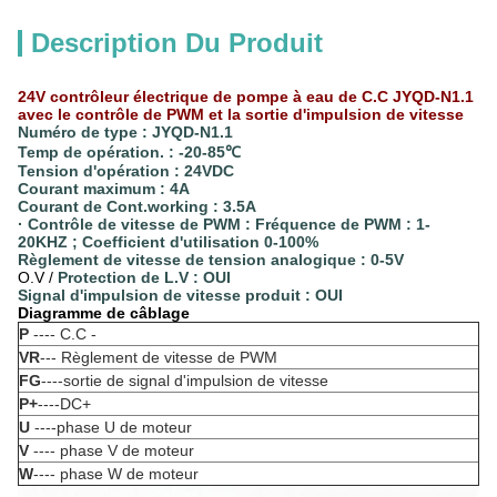
Description Du Produit
24V contrôleur électrique de pompe à eau de C.C JYQD-N1.1
avec le contrôle de PWM et la sortie d'impulsion de vitesse
Numéro de type : JYQD-N1.1
Temp de opération. : -20-85℃
Tension d'opération : 24VDC
Courant maximum : 4A
Courant de Cont.working : 3.5A
· Contrôle de vitesse de PWM : Fréquence de PWM : 1-
20KHZ ; Coefficient d'utilisation 0-100%
Règlement de vitesse de tension analogique : 0-5V
O.V /
Protection de L.V : OUI
Signal d'impulsion de vitesse produit : OUI
Diagramme de câblage
P
---- C.C -
VR
--- Règlement de vitesse de PWM
FG
----sortie de signal d'impulsion de vitesse
P+
----DC+
U
----phase U de moteur
V
---- phase V de moteur
W
---- phase W de moteur