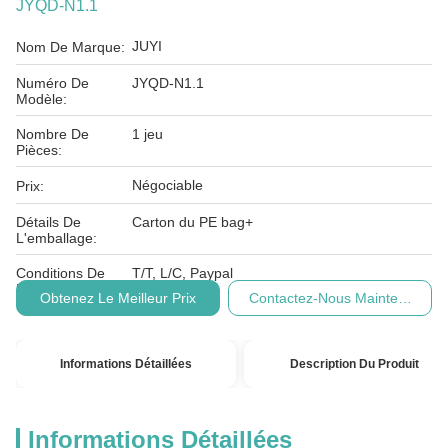
JYQD-N1.1
JUYI
Nom De Marque:
Numéro De
JYQD-N1.1
Modèle:
Nombre De
1 jeu
Pièces:
Négociable
Prix:
Détails De
Carton du PE bag+
L'emballage:
Conditions De
T/T, L/C, Paypal
Paiement:
Obtenez Le Meilleur Prix
Contactez-Nous Maintenant
Informations Détaillées
Description Du Produit
Informations Détaillées