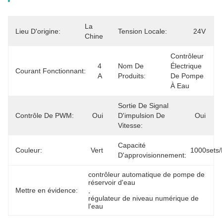
La 
Lieu D'origine:
Tension Locale:
24V
Chine
Contrôleur 
4 
Nom De
Électrique 
Courant Fonctionnant:
A
Produits:
De Pompe 
À Eau
Sortie De Signal
Contrôle De PWM:
Oui
D'impulsion De
Oui
Vitesse:
Capacité
Couleur:
Vert
1000sets
D'approvisionnement:
contrôleur automatique de pompe de 
réservoir d'eau
Mettre en évidence:
, 
régulateur de niveau numérique de 
l'eau