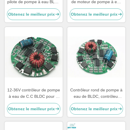
pilote de pompe à eau BLDC
de moteur de pompe à eau
régulateur de vitesse du
PWM Fréquence 1-20KHZ
Obtenez le meilleur prix
Obtenez le meilleur prix
moteur à courant continu
Cycle de fonctionnement 0-
Sortie de signal d'impulsion
100%
3A
12-36V contrôleur de pompe
Contrôleur rond de pompe à
à eau de C.C BLDC pour la
eau de BLDC, contrôleur
pompe à eau électrique
automatique de pompe à
Obtenez le meilleur prix
Obtenez le meilleur prix
d'automobile
moteur avec le contrôle de
PWM