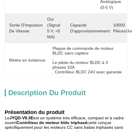
Analogique 
(0-5 V)
Oui 
Sortie D'impulsion
(signal 
Capacité
10000 
De Vitesse:
5 V, <5 
D'approvisionnement:
Pièces/jo
MA)
Plaque de commande de moteur 
BLDC sans capteur
, 
Mettre en évidence:
Le pilote du moteur BLDC à 3 
phases 10A
, 
Contrôleur BLDC 24V avec garantie
Description Du Produit
Présentation du produit
Le
JYQD-V9.3E
est un système très efficace, compact et à cadre
ouvert
Contrôleur de moteur bldc triphasé
carte conçue
spécifiquement pour les moteurs CC sans balais triphasés sans