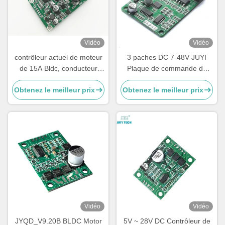
Vidéo
Vidéo
contrôleur actuel de moteur
3 paches DC 7-48V JUYI
de 15A Bldc, conducteur
Plaque de commande de
triphasé de petite taille de
moteur sans balais 10A
Obtenez le meilleur prix
Obtenez le meilleur prix
moteur
régulateur de vitesse sans
capteur avec commande
PWM
Vidéo
Vidéo
JYQD_V9.20B BLDC Motor
5V ~ 28V DC Contrôleur de