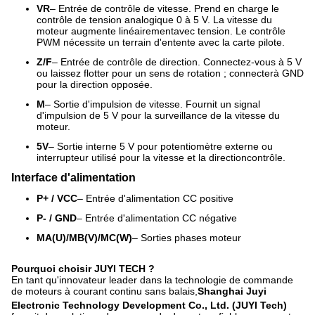
VR
– Entrée de contrôle de vitesse. Prend en charge le
contrôle de tension analogique 0 à 5 V. La vitesse du
moteur augmente linéairement
avec tension. Le contrôle
PWM nécessite un terrain d'entente avec la carte pilote.
Z/F
– Entrée de contrôle de direction. Connectez-vous à 5 V
ou laissez flotter pour un sens de rotation ; connecter
à GND
pour la direction opposée.
M
– Sortie d'impulsion de vitesse. Fournit un signal
d'impulsion de 5 V pour la surveillance de la vitesse du
moteur.
5V
– Sortie interne 5 V pour potentiomètre externe ou
interrupteur utilisé pour la vitesse et la direction
contrôle.
Interface d'alimentation
P+ / VCC
– Entrée d'alimentation CC positive
P- / GND
– Entrée d'alimentation CC négative
MA(U)/MB(V)/MC(W)
– Sorties phases moteur
Pourquoi choisir JUYI TECH ?
En tant qu'innovateur leader dans la technologie de commande
de moteurs à courant continu sans balais,
Shanghai Juyi
Electronic Technology Development Co., Ltd. (JUYI Tech)