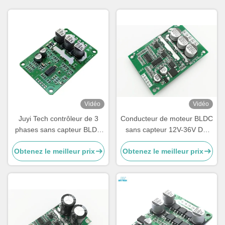
Vidéo
Vidéo
Juyi Tech contrôleur de 3
Conducteur de moteur BLDC
phases sans capteur BLDC
sans capteur 12V-36V DC
Motor Driver Board 10V-36V
trois pahses -20—85℃
Obtenez le meilleur prix
Obtenez le meilleur prix
20A PWM et contrôle
Protection O.V / L.V
analogique JYQD-V9.3E