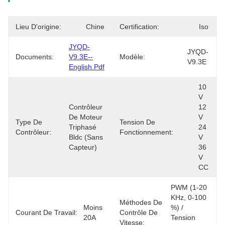
Lieu D'origine:
Chine
Certification:
Iso
JYQD-
JYQD-
Documents:
V9.3E--
Modèle:
V9.3E
English.pdf
10 
V 
Contrôleur 
12 
De Moteur 
V 
Type De
Tension De
Triphasé 
24 
Contrôleur:
Fonctionnement:
Bldc (sans 
V 
Capteur)
36 
V 
CC
PWM (1-20 
KHz, 0-100 
Méthodes De
Moins 
%) / 
Courant De Travail:
Contrôle De
20A
Tension 
Vitesse: