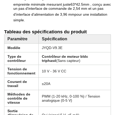
empreinte minimale mesurant juste
63*42.5mm
, conçu avec
un pas d'interface de commande de 2,54 mm et un pas
d'interface d'alimentation de 3,96 mm
pour une installation
simple
.
Tableau des spécifications du produit
Paramètre
Spécification
Modèle
JYQD-V9.3E
Type de
Contrôleur de moteur bldc
contrôleur
triphasé
(Sans capteur)
Tension de
10 V - 36 V CC
fonctionnement
Courant de
≤
20A
travail
Méthodes de
PWM (1-20 kHz, 0-100 %) / Tension
contrôle de
analogique (0-5 V)
vitesse
Sortie