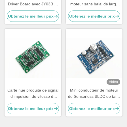
Driver Board avec JY03B IC
moteur sans balai de large
9-30V 6A Contrôleur CC
portée de tension 5A Plaque
Obtenez le meilleur prix
Obtenez le meilleur prix
sans capteur sans pinceau
de pilotage pour moteur
avec contrôle PWM et
BLDC sans hall
analogique
Vidéo
Carte nue produite de signal
Mini conducteur de moteur
d'impulsion de vitesse de
de Sensorless BLDC de taille
conducteur de moteur de
sans loger et radiateur
Obtenez le meilleur prix
Obtenez le meilleur prix
Sensorless BLDC de
rectangle