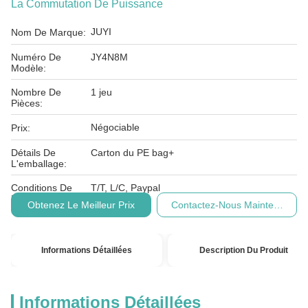
La Commutation De Puissance
JUYI
Nom De Marque:
Numéro De
JY4N8M
Modèle:
Nombre De
1 jeu
Pièces:
Négociable
Prix:
Détails De
Carton du PE bag+
L'emballage:
Conditions De
T/T, L/C, Paypal
Paiement:
Obtenez Le Meilleur Prix
Contactez-Nous Maintenant
Informations Détaillées
Description Du Produit
Informations Détaillées