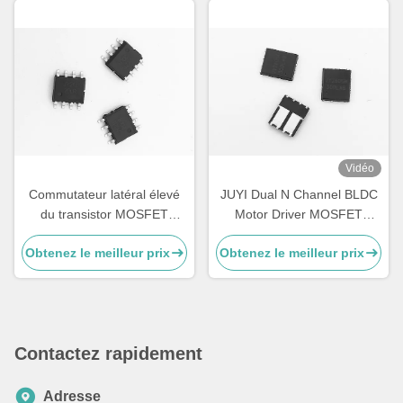
Vidéo
Commutateur latéral élevé
JUYI Dual N Channel BLDC
du transistor MOSFET
Motor Driver MOSFET
450mA/850mA de
Commutation rapide et
Obtenez le meilleur prix
Obtenez le meilleur prix
technologie de JUYI,
récupération du corps en
conducteur compatible de
arrière
transistor MOSFET de Bldc
de la logique 3.3V
Contactez rapidement
Adresse