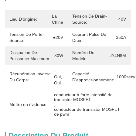
La 
Tension De Drain-
Lieu D'origine:
40V
Chine
Source:
Tension De Porte-
Courant Pulsé De
±20V
350A
Source:
Drain:
Dissipation De
Numéro De
80W
JY4N8M
Puissance Maximum:
Modèle:
- 
Récupération Inverse
Capacité
Oui, 
1000sets
Du Corps:
D'approvisionnement:
Oui.
conducteur à forte intensité de 
transistor MOSFET
Mettre en évidence:
, 
conducteur de transistor MOSFET 
de pwm
Description Du Produit