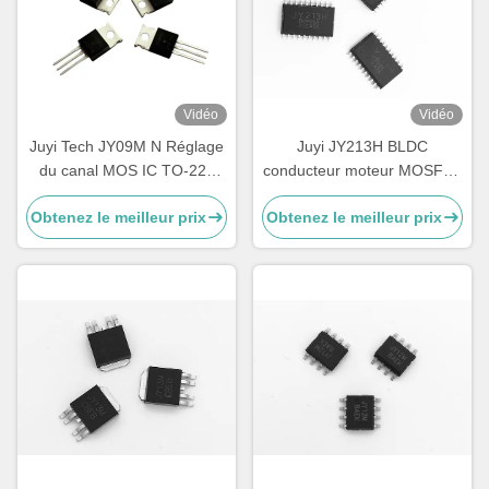
Vidéo
Vidéo
Juyi Tech JY09M N Réglage
Juyi JY213H BLDC
du canal MOS IC TO-220
conducteur moteur MOSFET
70V90A
/ IGBT conducteur haute
Obtenez le meilleur prix
Obtenez le meilleur prix
vitesse 3 - phase demi - pont