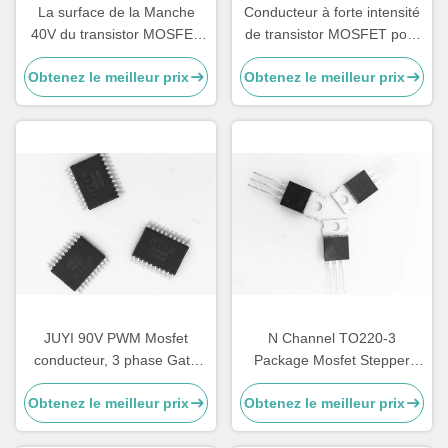
La surface de la Manche
Conducteur à forte intensité
40V du transistor MOSFET
de transistor MOSFET pour
N et du P de conducteur de
le conducteur de moteur de
Obtenez le meilleur prix
Obtenez le meilleur prix
moteur de JY13M BLDC
BLDC, transistor MOSFET
montent
de montage en pont de 30A
H
JUYI 90V PWM Mosfet
N Channel TO220-3
conducteur, 3 phase Gate
Package Mosfet Stepper
conducteur avec trois côtés
Driver, régulateur de tension
Obtenez le meilleur prix
Obtenez le meilleur prix
indépendants haut et bas
Mosfet de 300W pour le
pilote de moteur BLDC