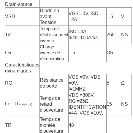
Drain-source
Diode en
VGS =0V, ISD
VSD
avant
1,5
V
=2A
Tension
Temps de
ISD =4A
Trr
260
NS
rétablissement
di/dt=100A/us
inverse
Charge
Qrr
1,5
OR
inverse de
récupération
Caractéristiques
dynamiques
VGS =0V, VDS
Résistance
RG
=0V,
5
Ω
de porte
f=1MHZ
VDS =300V,
Temps de
RG =25Ω,
Le TD
retard
15
NS
(dessus)
IDENTIFICATION
d'ouverture
=4A, VGS =10V,
Temps de
TR
montée
48
d'ouverture