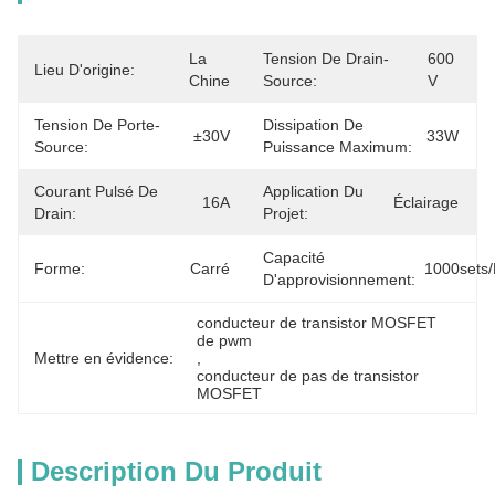
La 
Tension De Drain-
600 
Lieu D'origine:
Chine
Source:
V
Tension De Porte-
Dissipation De
±30V
33W
Source:
Puissance Maximum:
Courant Pulsé De
Application Du
16A
Éclairage
Drain:
Projet:
Capacité
Forme:
Carré
1000sets
D'approvisionnement:
conducteur de transistor MOSFET 
de pwm
Mettre en évidence:
, 
conducteur de pas de transistor 
MOSFET
Description Du Produit