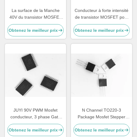
La surface de la Manche
Conducteur à forte intensité
40V du transistor MOSFET
de transistor MOSFET pour
N et du P de conducteur de
le conducteur de moteur de
Obtenez le meilleur prix
Obtenez le meilleur prix
moteur de JY13M BLDC
BLDC, transistor MOSFET
montent
de montage en pont de 30A
H
JUYI 90V PWM Mosfet
N Channel TO220-3
conducteur, 3 phase Gate
Package Mosfet Stepper
conducteur avec trois côtés
Driver, régulateur de tension
Obtenez le meilleur prix
Obtenez le meilleur prix
indépendants haut et bas
Mosfet de 300W pour le