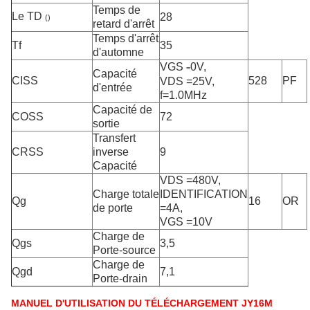
Temps de
Le TD
28
()
retard d'arrêt
Temps d'arrêt
Tf
35
d'automne
VGS
0V,
=
Capacité
CISS
528
PF
VDS =25V,
d'entrée
f=1.0MHz
Capacité de
COSS
72
sortie
Transfert
CRSS
inverse
9
Capacité
VDS =480V,
Charge totale
IDENTIFICATION
Qg
16
OR
de porte
=4A,
VGS =10V
Charge de
Qgs
3,5
Porte-source
Charge de
Qgd
7,1
Porte-drain
MANUEL D'UTILISATION DU TÉLÉCHARGEMENT JY16M