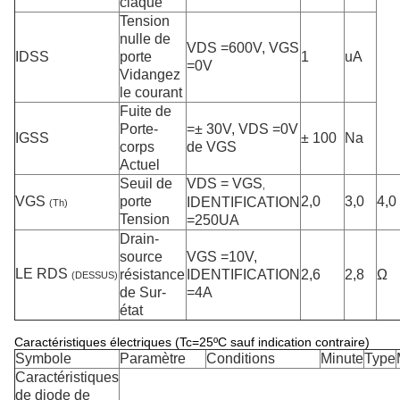
claque
Tension
nulle de
VDS =600V, VGS
IDSS
porte
1
uA
=0V
Vidangez
le courant
Fuite de
Porte-
=± 30V, VDS =0V
IGSS
± 100
Na
corps
de VGS
Actuel
Seuil de
VDS = VGS
,
VGS
porte
2,0
3,0
4,0
IDENTIFICATION
(Th)
Tension
=250UA
Drain-
source
VGS =10V,
LE RDS
résistance
IDENTIFICATION
2,6
2,8
Ω
(DESSUS)
de Sur-
=4A
état
Caractéristiques électriques (Tc=25ºC sauf indication contraire)
Symbole
Paramètre
Conditions
Minute
Type
Caractéristiques
de diode de