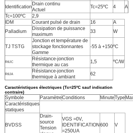
Drain continu
Identification
Tc=25ºC
4
A
Actuel
Tc=100ºC
2,9
IDM
Courant pulsé de drain
16
A
Dissipation de puissance
Palladium
33
W
maximum
Jonction et température de
TJ TSTG
stockage fonctionnantes
-55 à +150
ºC
Gamme
Résistance-jonction
1,5
ºC/W
RθJC
thermique au cas
Résistance-jonction
62
RθJA
thermique à ambiant
Caractéristiques électriques (Tc=25ºC sauf indication
contraire)
Symbole
Paramètre
Conditions
Minute
Type
Ma
Caractéristiques
statiques
Drain-
VGS =0V,
source
BVDSS
IDENTIFICATION
600
V
Tension
=250UA