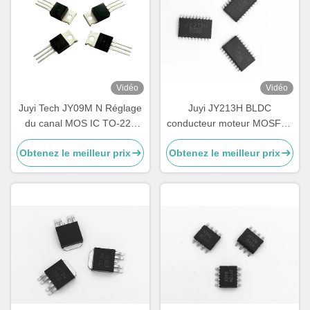
Vidéo
Vidéo
Juyi Tech JY09M N Réglage
Juyi JY213H BLDC
du canal MOS IC TO-220
conducteur moteur MOSFET
70V90A
/ IGBT conducteur haute
Obtenez le meilleur prix
Obtenez le meilleur prix
vitesse 3 - phase demi - pont