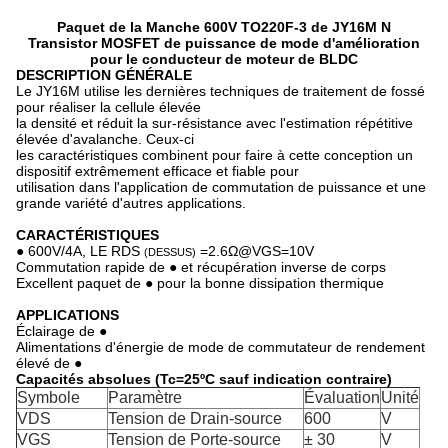
Paquet de la Manche 600V TO220F-3 de JY16M N
Transistor MOSFET de puissance de mode d'amélioration
pour le conducteur de moteur de BLDC
DESCRIPTION GÉNÉRALE
Le JY16M utilise les dernières techniques de traitement de fossé
pour réaliser la cellule élevée
la densité et réduit la sur-résistance avec l'estimation répétitive
élevée d'avalanche. Ceux-ci
les caractéristiques combinent pour faire à cette conception un
dispositif extrêmement efficace et fiable pour
utilisation dans l'application de commutation de puissance et une
grande variété d'autres applications.
CARACTÉRISTIQUES
● 600V/4A, LE RDS
=2.6Ω@VGS=10V
(DESSUS)
Commutation rapide de ● et récupération inverse de corps
Excellent paquet de ● pour la bonne dissipation thermique
APPLICATIONS
Éclairage de ●
Alimentations d'énergie de mode de commutateur de rendement
élevé de ●
Capacités absolues (Tc=25ºC sauf indication contraire)
Symbole
Paramètre
Évaluation
Unité
VDS
Tension de Drain-source
600
V
VGS
Tension de Porte-source
± 30
V