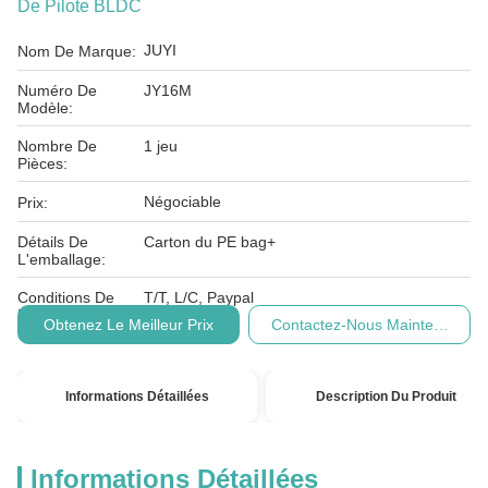
De Pilote BLDC
JUYI
Nom De Marque:
Numéro De
JY16M
Modèle:
Nombre De
1 jeu
Pièces:
Négociable
Prix:
Détails De
Carton du PE bag+
L'emballage:
Conditions De
T/T, L/C, Paypal
Paiement:
Obtenez Le Meilleur Prix
Contactez-Nous Maintenant
Informations Détaillées
Description Du Produit
Informations Détaillées