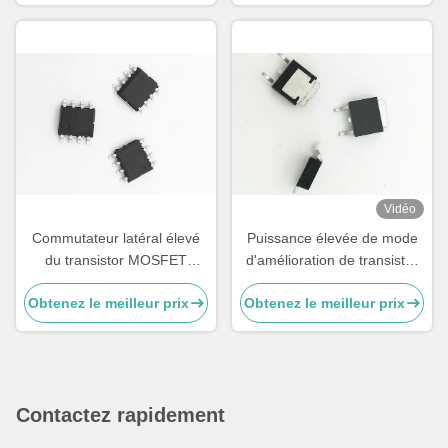
pilote de moteur BLDC
Vidéo
Commutateur latéral élevé
Puissance élevée de mode
du transistor MOSFET
d'amélioration de transistor
450mA/850mA de
MOSFET de conducteur de
Obtenez le meilleur prix
Obtenez le meilleur prix
technologie de JUYI,
moteur du côté BLDC pour
conducteur compatible de
la commutation de
transistor MOSFET de Bldc
puissance
de la logique 3.3V
Contactez rapidement