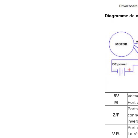
Diagramme de 
5V
Volta
M
Port 
Ports
Z/F
conne
inver
Port 
V.R.
La ré