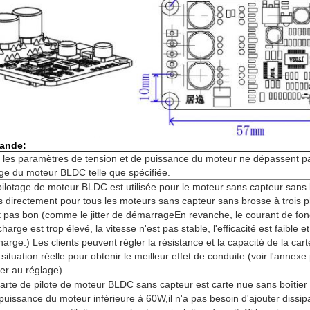
mande:
 les paramètres de tension et de puissance du moteur ne dépassent pa
tage du moteur BLDC telle que spécifiée.
pilotage de moteur BLDC est utilisée pour le moteur sans capteur sans 
 directement pour tous les moteurs sans capteur sans brosse à trois ph
t pas bon (comme le jitter de démarrageEn revanche, le courant de fo
arge est trop élevé, la vitesse n'est pas stable, l'efficacité est faible e
rge.) Les clients peuvent régler la résistance et la capacité de la cart
 situation réelle pour obtenir le meilleur effet de conduite (voir l'annexe
r au réglage)
rte de pilote de moteur BLDC sans capteur est carte nue sans boîtier 
 puissance du moteur inférieure à 60W,il n'a pas besoin d'ajouter dissip