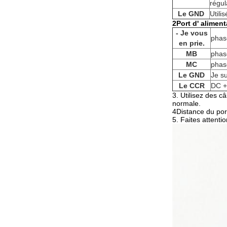
régul
Le GND
Utili
2Port d' aliment
- Je vous
phas
en prie.
MB
phas
MC
phas
Le GND
Je s
Le CCR
DC +
3. Utilisez des c
normale.
4Distance du po
5. Faites attenti