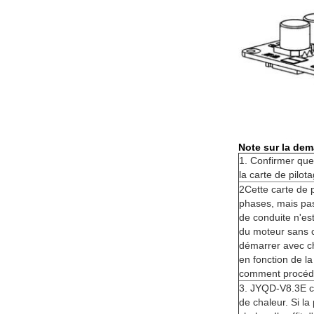
Note sur la de
1. Confirmer que
la carte de pilo
2Cette carte de 
phases, mais pas
de conduite n'es
du moteur sans ch
démarrer avec cha
en fonction de la
comment procéde
3. JYQD-V8.3E ca
de chaleur. Si la