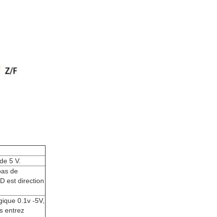
de 5 V.
pas de
 est direction
gique 0.1v -5V,
s entrez