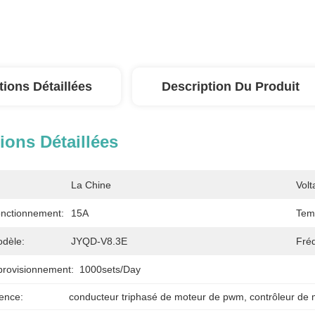
tions Détaillées
Description Du Produit
ions Détaillées
La Chine
Vol
nctionnement:
15A
Tem
dèle:
JYQD-V8.3E
Fré
provisionnement:
1000sets/day
ence:
conducteur triphasé de moteur de pwm
, 
contrôleur de 