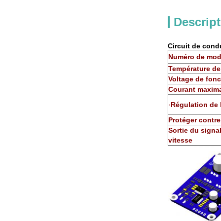
Descript
Circuit de cond
Numéro de mod
Température de
Voltage de fon
Courant maxim
·
Régulation de 
Protéger contre
Sortie du signa
vitesse