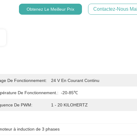
Contactez-Nous Mai
Obtenez Le Meilleur Prix
tage De Fonctionnement:
24 V En Courant Continu
pérature De Fonctionnement.:
-20-85℃
quence De PWM:
1 - 20 KILOHERTZ
moteur à induction de 3 phases