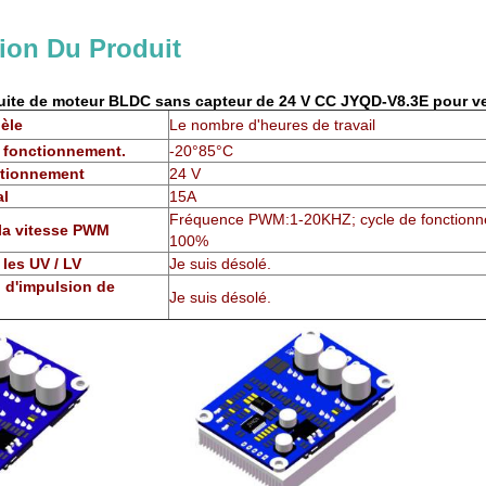
ion Du Produit
uite de moteur BLDC sans capteur de 24 V CC JYQD-V8.3E pour vent
èle
Le nombre d'heures de travail
 fonctionnement.
-20°85°C
ctionnement
24 V
al
15A
Fréquence PWM:1-20KHZ; cycle de fonctionn
la vitesse PWM
100%
 les UV / LV
Je suis désolé.
l d'impulsion de
Je suis désolé.