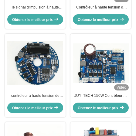
le signal d'impulsion à haute
Contrôleur à haute tension de
tension de vitesse de contrôleur
moteur de JYQD-V8.8D BLDC
de moteur de 0.5A BLDC a
pour le ventilateur axial sans
Obtenez le meilleur prix
Obtenez le meilleur prix
produit -20 - 85℃
brosse
Vidéo
contrôleur à haute tension de
JUYI TECH 150W Contrôleur de
moteur de 110V BLDC, contrôleur
moteur BLDC sans capteur haute
sans brosse rond de C.C 150W
tension PWM Fréquence 1-
Obtenez le meilleur prix
Obtenez le meilleur prix
20KHZ Cycle de fonctionnement
0-100% Plateforme du pilote