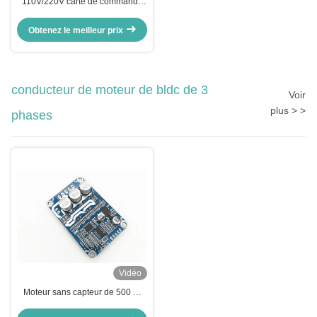
110V/220V carte de commande
de moteur sans balai AC avec
protection UV/L.V pour moteur
Obtenez le meilleur prix
sans capteur BLDC
conducteur de moteur de bldc de 3
Voir
plus > >
phases
Vidéo
Moteur sans capteur de 500 W
conducteur de moteur cotroller