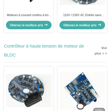
Moteurs à courant continu à trois
110V / 230V AC Entrée sans
phases sans balai
capteur BLDC Motor Driver
Contrôleur du moteur Pour le
Obtenez le meilleur prix
Obtenez le meilleur prix
ventilateur de refroidissement
Pompe à eau électrique
Contrôleur à haute tension de moteur de
Voir
plus > >
BLDC
Vidéo