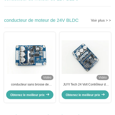
conducteur de moteur de 24V BLDC
Voir plus > >
Vidéo
Vidéo
conducteur sans brosse de
JUYI Tech 24 Volt Contrôleur de
moteur de C.C 500W, Hall Effect
moteur à courant continu sans
24 contrôleurs de vitesse de
balais Plaque de pilotage de
Obtenez le meilleur prix
Obtenez le meilleur prix
moteur de C.C de volt
moteur pour moteur à courant
continu sans balais sans capteur