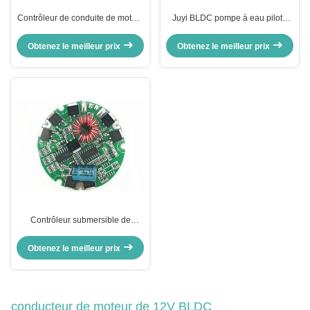
Contrôleur de conduite de moteur
Juyi BLDC pompe à eau pilote
JUYI BLDC pour pompe à eau
ventilateur régulateur DC
Contrôleur de puits d'eau
régulateur de vitesse du moteur
Obtenez le meilleur prix
Obtenez le meilleur prix
Contrôleur submersible de
vitesse de pompe à eau de
BLDC, régulateur de niveau
Obtenez le meilleur prix
automatique de l'eau JYQD-N1.1
conducteur de moteur de 12V BLDC