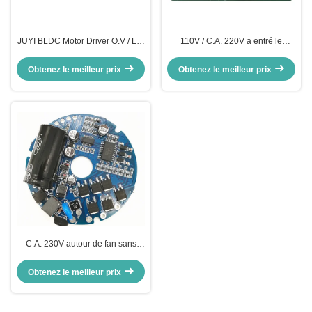
JUYI BLDC Motor Driver O.V / L.V
110V / C.A. 220V a entré le
Protection PWM Fréquence 1-
conducteur Board, tableau de
20KHZ Contrôleur du moteur
moteur pas à pas de commande
Obtenez le meilleur prix
Obtenez le meilleur prix
à haute tension de moteur
C.A. 230V autour de fan sans
brosse de ventilateur de For Axial
Flow de conducteur de moteur de
Obtenez le meilleur prix
BLDC