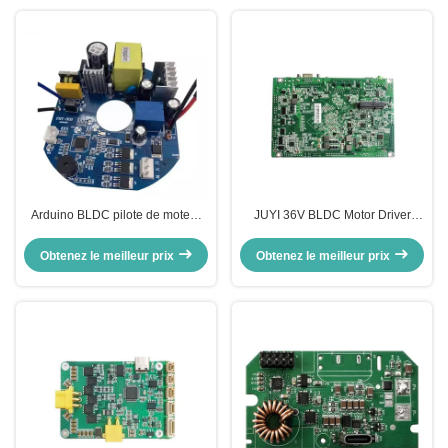
Arduino BLDC pilote de moteur
JUYI 36V BLDC Motor Driver
12-24V DC 2A courant de vitesse
Board Pour fauteuil roulant /
de sortie de signal d'impulsion
moteur de centre / scooter
Obtenez le meilleur prix
Obtenez le meilleur prix
carte de contrôle du moteur
électrique