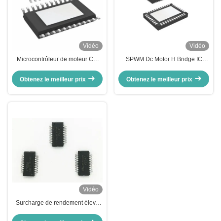
Vidéo
Vidéo
Microcontrôleur de moteur CC
SPWM Dc Motor H Bridge IC
sans balai IC 12V DC Contrôle de
Règlement sur le couple de
vitesse du moteur IC Motor Driver
démarrage -55 à 125 °C Signal
Obtenez le meilleur prix
Obtenez le meilleur prix
IC
de vitesse IC du conducteur du
moteur
Vidéo
Surcharge de rendement élevé
d'IC de conducteur de moteur de
SPWM BLDC/protection de