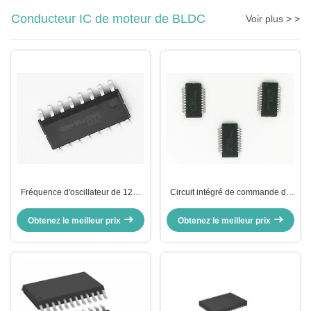
Conducteur IC de moteur de BLDC
Voir plus > >
Fréquence d'oscillateur de 120-
Circuit intégré de commande de
180 KHz, circuit intégré de
moteur CC sans balais à contrôle
commande de moteur BLDC avec
SPWM pour applications
Obtenez le meilleur prix
Obtenez le meilleur prix
protection contre les courts-
industrielles fluides et précises
circuits et mode de contrôle
SPWM