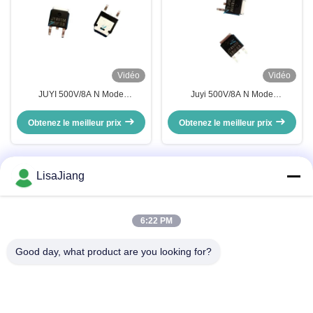
Vidéo
Vidéo
JUYI 500V/8A N Mode
Juyi 500V/8A N Mode
d'amélioration du canal MOSFET
d'amélioration du canal MOSFET
de puissance avec commutation
Obtenez le meilleur prix
Obtenez le meilleur prix
rapide et récupération du corps
inverse
LisaJiang
Contactez rapidement
6:22 PM
Adresse
Good day, what product are you looking for?
No. 1, ruelle 1199, route yunping, secteur jiading, Changhaï,
Chine
Télégramme