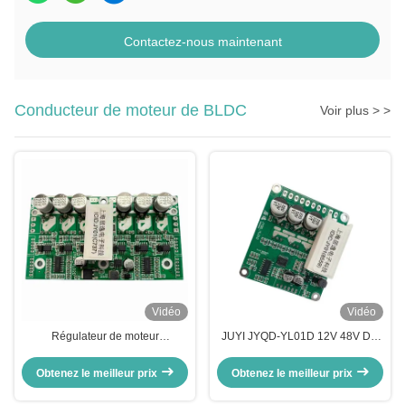
Contactez-nous maintenant
Conducteur de moteur de BLDC
Voir plus > >
Vidéo
Vidéo
Régulateur de moteur
JUYI JYQD-YL01D 12V 48V DC
JYQD_YL02D avec fonction de
détecteur de hall sans balai
régulation de la vitesse PWM
moteur carte de pilotage fonction
Obtenez le meilleur prix
Obtenez le meilleur prix
de freinage contrôle rapide
contrôleur de moteur