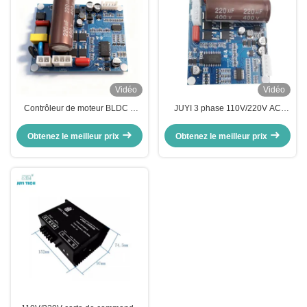
Vidéo
Vidéo
Contrôleur de moteur BLDC à
JUYI 3 phase 110V/220V AC
haute tension JUYI avec JY02A
High Voltage Motor Controller 1A
IC 80V220V Sensorless
With JY02A IC for BLDC
Obtenez le meilleur prix
Obtenez le meilleur prix
Brushless DC Motor Driver Board
Sensorless Motor
pour appareils industriels et
intelligents