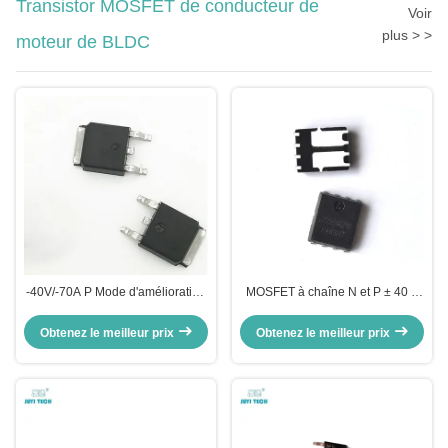
Transistor MOSFET de conducteur de
Voir
plus > >
moteur de BLDC
‐40V/‐70A P Mode d'amélioration
MOSFET à chaîne N et P ± 40 V
du canal Puissance MOSFET
avec vitesse de commutation
JY4P7M pour charge de courant
rapide pour la commande du
Obtenez le meilleur prix
Obtenez le meilleur prix
élevé
moteur CC