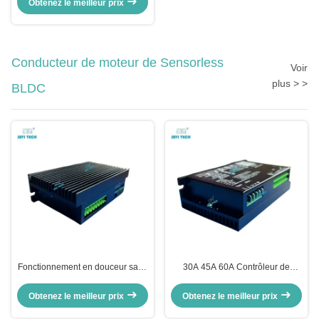
Obtenez le meilleur prix
blocage
Conducteur de moteur de Sensorless
Voir
plus > >
BLDC
Fonctionnement en douceur sans
30A 45A 60A Contrôleur de
capteur BLDC Motor Driver Duty
courant PWM Rectangle BLDC
Cycle 0-100% pour les moteurs
Obtenez le meilleur prix
Obtenez le meilleur prix
sans balai