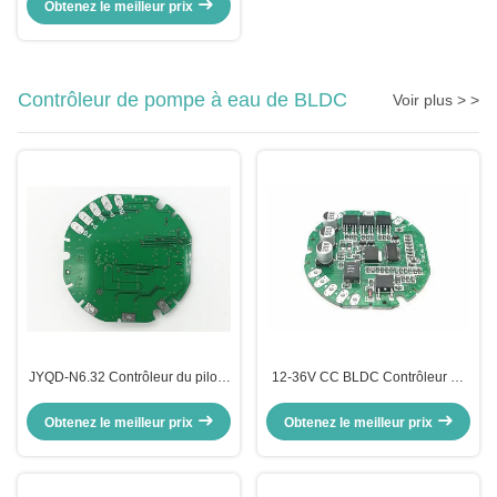
pour souffleur d'air et ventilateur
Obtenez le meilleur prix
de refroidissement à grande
vitesse
Contrôleur de pompe à eau de BLDC
Voir plus > >
JYQD-N6.32 Contrôleur du pilote
12-36V CC BLDC Contrôleur de
de pompe à eau BLDC régulateur
moteur de pompe à eau PWM
de vitesse du moteur à courant
Fréquence 1-20KHZ Cycle de
Obtenez le meilleur prix
Obtenez le meilleur prix
continu Sortie de signal
fonctionnement 0-100%
d'impulsion 3A