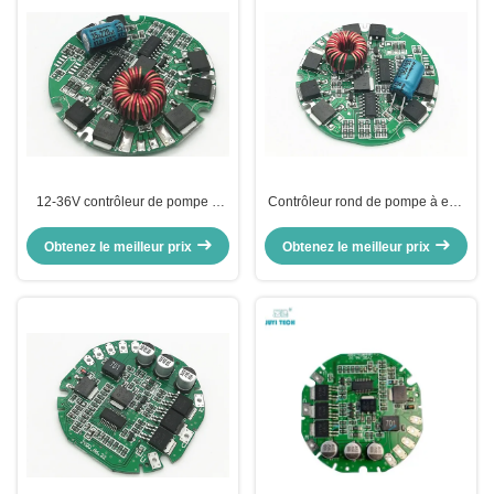
12-36V contrôleur de pompe à
Contrôleur rond de pompe à eau
eau de C.C BLDC pour la pompe
de BLDC, contrôleur automatique
à eau électrique d'automobile
de pompe à moteur avec le
Obtenez le meilleur prix
Obtenez le meilleur prix
contrôle de PWM