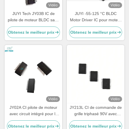
Vidéo
Vidéo
JUYI Tech JY03B IC de
JUYI -55-125 °C BLDC
pilote de moteur BLDC sans
Motor Driver IC pour moteur
capteur hautement intégré
sans capteur Circuit
Obtenez le meilleur prix
Obtenez le meilleur prix
avec une large plage de
périphérique simple /
tension 9-36V pour un
débogage
contrôle moteur simplifié
Vidéo
Vidéo
JY02A CI pilote de moteur
JY213L CI de commande de
avec circuit intégré pour la
grille triphasé 90V avec
conduite de moteurs sans
pilote MOSFET et IGBT à
Obtenez le meilleur prix
Obtenez le meilleur prix
capteur sans balai en
grande vitesse et contrôle de