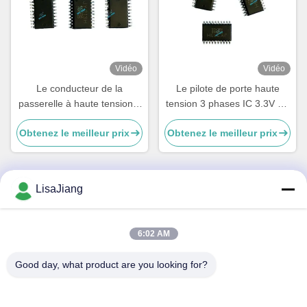
Vidéo
Vidéo
Le conducteur de la
Le pilote de porte haute
passerelle à haute tension à
tension 3 phases IC 3.3V 5V
haute vitesse
15V Logique d'entrée
Obtenez le meilleur prix
Obtenez le meilleur prix
compatible intégrée en
temps mort
LisaJiang
Contactez rapidement
6:02 AM
Adresse
No. 1, ruelle 1199, route yunping, secteur jiading, Changhaï,
Good day, what product are you looking for?
Chine
Télégramme