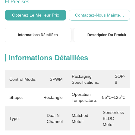
Et Précises
Obtenez Le Meilleur Prix
Contactez-Nous Maintenant
Informations Détaillées
Description Du Produit
Informations Détaillées
Packaging
SOP-
Control Mode:
SPWM
Specifications:
8
Operation
Shape:
Rectangle
-55℃~125℃
Temperature:
Sensorless 
Dual N 
Matched
Type:
BLDC 
Channel
Motor:
Motor