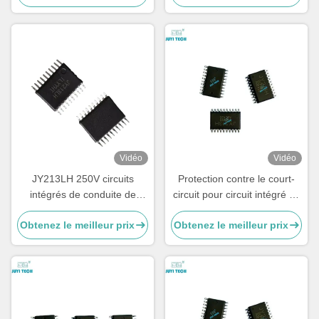
courant continu
temps mort intégré pour le
contrôle des moteurs BLDC
Vidéo
Vidéo
JY213LH 250V circuits
Protection contre le court-
intégrés de conduite de
circuit pour circuit intégré de
porte à trois phases, pilote
commande de moteur BLDC
Obtenez le meilleur prix
Obtenez le meilleur prix
MOSFET/IGBT à demi-pont
avec mode de contrôle
±1A, puce pilote de moteur
SPWM et période de
BLDC haute tension,
démarrage progressif de 1
TSSOP-20
seconde