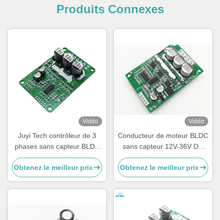
Produits Connexes
Vidéo
Vidéo
Juyi Tech contrôleur de 3
Conducteur de moteur BLDC
phases sans capteur BLDC
sans capteur 12V-36V DC
Motor Driver Board 10V-36V
trois pahses -20—85℃
Obtenez le meilleur prix
Obtenez le meilleur prix
20A PWM et contrôle
Protection O.V / L.V
analogique JYQD-V9.3E