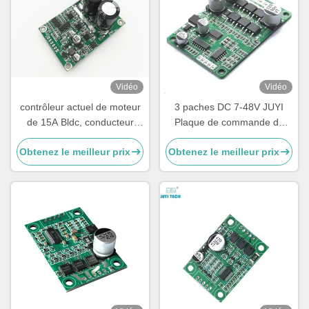
Vidéo
Vidéo
contrôleur actuel de moteur
3 paches DC 7-48V JUYI
de 15A Bldc, conducteur
Plaque de commande de
triphasé de petite taille de
moteur sans balais 10A
Obtenez le meilleur prix
Obtenez le meilleur prix
moteur
régulateur de vitesse sans
capteur avec commande
PWM