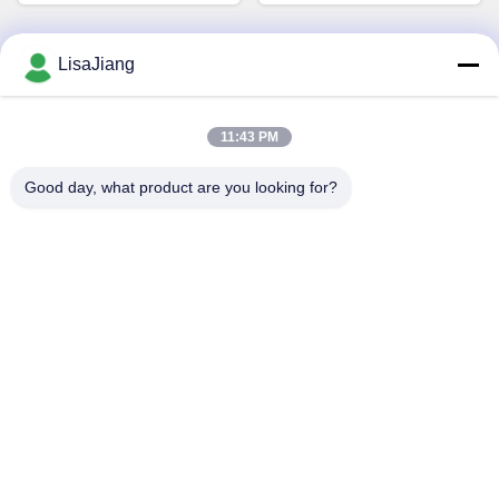
LisaJiang
Contactez rapidement
11:43 PM
Adresse
No. 1, ruelle 1199, route yunping, secteur jiading, Changhaï,
Good day, what product are you looking for?
Chine
Télégramme
+86--18538222869
E-mail
sales@juyitech.com
Politique de confidentialité
|
Plan du site
| La Chine est bonne.