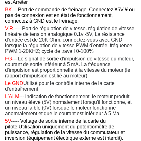
est Arrêter.
BK
--- Port de commande de freinage. Connectez ¥5V ¥ ou
pas de connexion est en état de fonctionnement,
connectez à GND est le freinage.
V.R.
---- Port de régulation de vitesse. régulation de vitesse
linéaire de tension analogique 0.1v -5V, La résistance
d'entrée est de 20K Ohm, connectez-vous avec GND
lorsque la régulation de vitesse PWM d'entrée, fréquence
PWM:1-20KHZ; cycle de travail 0-100%
FG
--- Le signal de sortie d'impulsion de vitesse du moteur,
courant de sortie inférieur à 5 mA. La fréquence
d'impulsion est proportionnelle à la vitesse du moteur (le
rapport d'impulsion est lié au moteur)
Le GND
Utilisé pour le contrôle interne de la carte
d'entraînement
L'ALM
--- Indication de fonctionnement. le moteur produit
un niveau élevé (5V) normalement lorsqu'il fonctionne, et
un niveau faible (0V) lorsque le moteur fonctionne
anormalement et que le courant est inférieur à 5 Ma.
5V
----- Voltage de sortie interne de la carte du
pilote.Utilisation uniquement du potentiomètre de
puissance, régulation de la vitesse du commutateur et
inversion (équipement électrique externe est interdit).