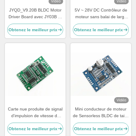
Vidéo
Vidéo
JYQD_V9.20B BLDC Motor
5V ~ 28V DC Contrôleur de
Driver Board avec JY03B IC
moteur sans balai de large
9-30V 6A Contrôleur CC
portée de tension 5A Plaque
Obtenez le meilleur prix
Obtenez le meilleur prix
sans capteur sans pinceau
de pilotage pour moteur
avec contrôle PWM et
BLDC sans hall
analogique
Vidéo
Carte nue produite de signal
Mini conducteur de moteur
d'impulsion de vitesse de
de Sensorless BLDC de taille
conducteur de moteur de
sans loger et radiateur
Obtenez le meilleur prix
Obtenez le meilleur prix
Sensorless BLDC de
rectangle