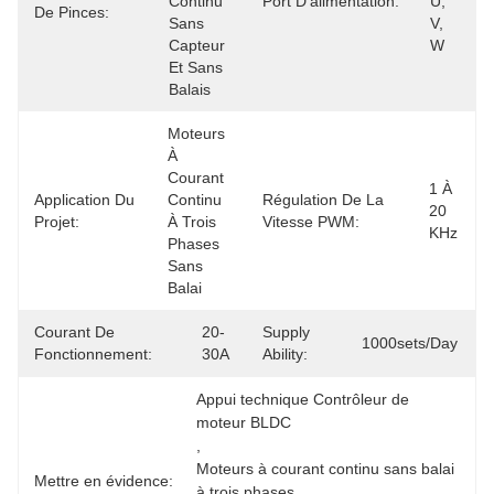
Continu 
Port D'alimentation:
U, 
De Pinces:
Sans 
V, 
Capteur 
W
Et Sans 
Balais
Moteurs 
À 
Courant 
1 À 
Application Du
Continu 
Régulation De La
20 
Projet:
À Trois 
Vitesse PWM:
KHz
Phases 
Sans 
Balai
Courant De
20-
Supply
1000sets/day
Fonctionnement:
30A
Ability:
Appui technique Contrôleur de 
moteur BLDC
, 
Moteurs à courant continu sans balai 
Mettre en évidence:
à trois phases