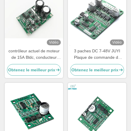
Vidéo
Vidéo
contrôleur actuel de moteur
3 paches DC 7-48V JUYI
de 15A Bldc, conducteur
Plaque de commande de
triphasé de petite taille de
moteur sans balais 10A
Obtenez le meilleur prix
Obtenez le meilleur prix
moteur
régulateur de vitesse sans
capteur avec commande
PWM