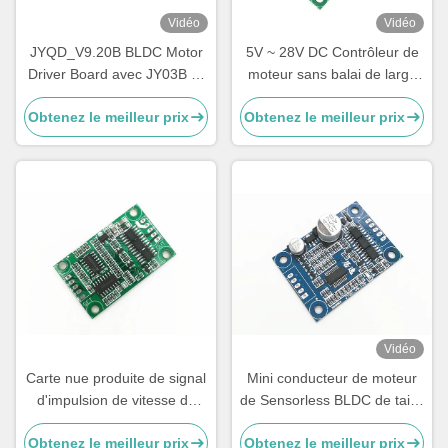
Vidéo
Vidéo
JYQD_V9.20B BLDC Motor
5V ~ 28V DC Contrôleur de
Driver Board avec JY03B IC
moteur sans balai de large
9-30V 6A Contrôleur CC
portée de tension 5A Plaque
Obtenez le meilleur prix
Obtenez le meilleur prix
sans capteur sans pinceau
de pilotage pour moteur
avec contrôle PWM et
BLDC sans hall
analogique
Vidéo
Carte nue produite de signal
Mini conducteur de moteur
d'impulsion de vitesse de
de Sensorless BLDC de taille
conducteur de moteur de
sans loger et radiateur
Obtenez le meilleur prix
Obtenez le meilleur prix
Sensorless BLDC de