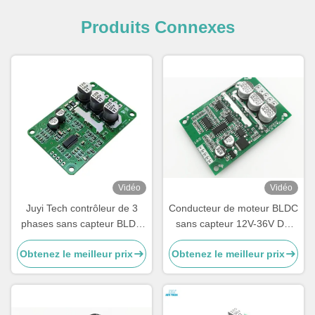
Produits Connexes
Vidéo
Vidéo
Juyi Tech contrôleur de 3
Conducteur de moteur BLDC
phases sans capteur BLDC
sans capteur 12V-36V DC
Motor Driver Board 10V-36V
trois pahses -20—85℃
Obtenez le meilleur prix
Obtenez le meilleur prix
20A PWM et contrôle
Protection O.V / L.V
analogique JYQD-V9.3E