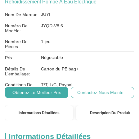
Refroidissement Pompe À Eau Électrique
JUYI
Nom De Marque:
Numéro De
JYQD-V8.6
Modèle:
Nombre De
1 jeu
Pièces:
Négociable
Prix:
Détails De
Carton du PE bag+
L'emballage:
Conditions De
T/T, L/C, Paypal
Paiement:
Obtenez Le Meilleur Prix
Contactez-Nous Maintenant
Informations Détaillées
Description Du Produit
Informations Détaillées