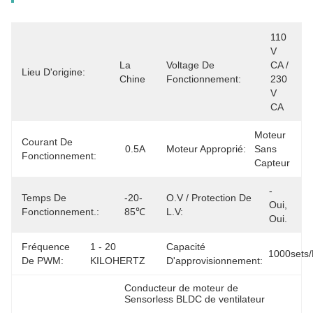
110 
V 
La 
Voltage De
CA / 
Lieu D'origine:
Chine
Fonctionnement:
230 
V 
CA
Moteur 
Courant De
0.5A
Moteur Approprié:
Sans 
Fonctionnement:
Capteur
- 
Temps De
-20-
O.V / Protection De
Oui, 
Fonctionnement.:
85℃
L.V:
Oui.
Fréquence
1 - 20 
Capacité
1000sets
De PWM:
KILOHERTZ
D'approvisionnement:
Conducteur de moteur de 
Sensorless BLDC de ventilateur
, 