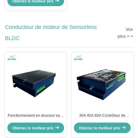
Obtenez le meilleur prix
blocage
Conducteur de moteur de Sensorless
Voir
plus > >
BLDC
Fonctionnement en douceur sans
30A 45A 60A Contrôleur de
capteur BLDC Motor Driver Duty
courant PWM Rectangle BLDC
Cycle 0-100% pour les moteurs
Obtenez le meilleur prix
Obtenez le meilleur prix
sans balai