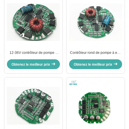
12-36V contrôleur de pompe à
Contrôleur rond de pompe à eau
eau de C.C BLDC pour la pompe
de BLDC, contrôleur automatique
à eau électrique d'automobile
de pompe à moteur avec le
Obtenez le meilleur prix
Obtenez le meilleur prix
contrôle de PWM