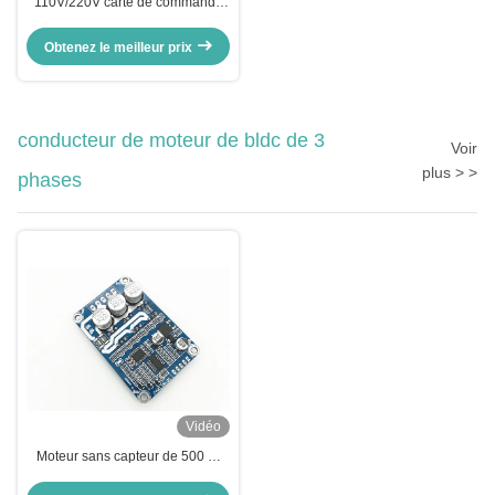
110V/220V carte de commande
de moteur sans balai AC avec
protection UV/L.V pour moteur
Obtenez le meilleur prix
sans capteur BLDC
conducteur de moteur de bldc de 3
Voir
plus > >
phases
Vidéo
Moteur sans capteur de 500 W
conducteur de moteur cotroller