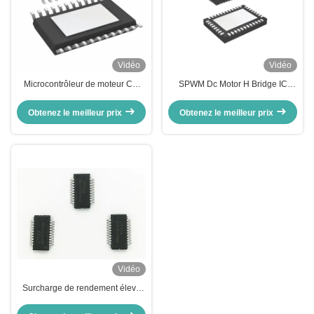
Vidéo
Vidéo
Microcontrôleur de moteur CC
SPWM Dc Motor H Bridge IC
sans balai IC 12V DC Contrôle de
Règlement sur le couple de
vitesse du moteur IC Motor Driver
démarrage -55 à 125 °C Signal
Obtenez le meilleur prix
Obtenez le meilleur prix
IC
de vitesse IC du conducteur du
moteur
Vidéo
Surcharge de rendement élevé
d'IC de conducteur de moteur de
SPWM BLDC/protection de