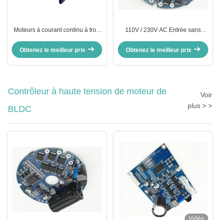
Moteurs à courant continu à trois
110V / 230V AC Entrée sans
phases sans balai
capteur BLDC Motor Driver
Contrôleur du moteur Pour le
Obtenez le meilleur prix
Obtenez le meilleur prix
ventilateur de refroidissement
Pompe à eau électrique
Contrôleur à haute tension de moteur de
Voir
plus > >
BLDC
Vidéo