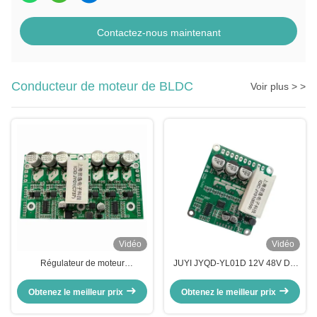
Contactez-nous maintenant
Conducteur de moteur de BLDC
Voir plus > >
Vidéo
Vidéo
Régulateur de moteur
JUYI JYQD-YL01D 12V 48V DC
JYQD_YL02D avec fonction de
détecteur de hall sans balai
régulation de la vitesse PWM
moteur carte de pilotage fonction
Obtenez le meilleur prix
Obtenez le meilleur prix
de freinage contrôle rapide
contrôleur de moteur