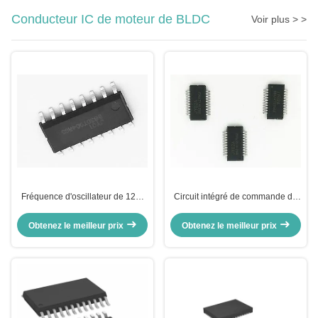
Conducteur IC de moteur de BLDC
Voir plus > >
Fréquence d'oscillateur de 120-
Circuit intégré de commande de
180 KHz, circuit intégré de
moteur CC sans balais à contrôle
commande de moteur BLDC avec
SPWM pour applications
Obtenez le meilleur prix
Obtenez le meilleur prix
protection contre les courts-
industrielles fluides et précises
circuits et mode de contrôle
SPWM