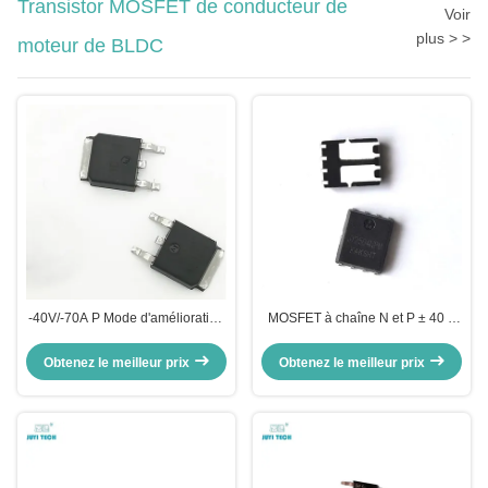
Transistor MOSFET de conducteur de
Voir
plus > >
moteur de BLDC
‐40V/‐70A P Mode d'amélioration
MOSFET à chaîne N et P ± 40 V
du canal Puissance MOSFET
avec vitesse de commutation
JY4P7M pour charge de courant
rapide pour la commande du
Obtenez le meilleur prix
Obtenez le meilleur prix
élevé
moteur CC