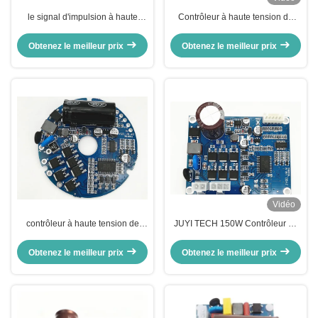
le signal d'impulsion à haute
Contrôleur à haute tension de
tension de vitesse de contrôleur
moteur de JYQD-V8.8D BLDC
de moteur de 0.5A BLDC a
pour le ventilateur axial sans
Obtenez le meilleur prix
Obtenez le meilleur prix
produit -20 - 85℃
brosse
Vidéo
contrôleur à haute tension de
JUYI TECH 150W Contrôleur de
moteur de 110V BLDC, contrôleur
moteur BLDC sans capteur haute
sans brosse rond de C.C 150W
tension PWM Fréquence 1-
Obtenez le meilleur prix
Obtenez le meilleur prix
20KHZ Cycle de fonctionnement
0-100% Plateforme du pilote