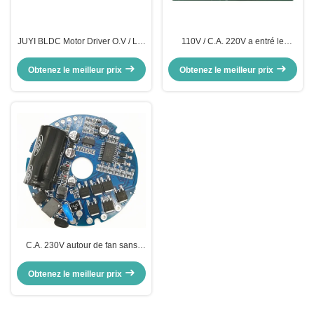
JUYI BLDC Motor Driver O.V / L.V
110V / C.A. 220V a entré le
Protection PWM Fréquence 1-
conducteur Board, tableau de
20KHZ Contrôleur du moteur
moteur pas à pas de commande
Obtenez le meilleur prix
Obtenez le meilleur prix
à haute tension de moteur
C.A. 230V autour de fan sans
brosse de ventilateur de For Axial
Flow de conducteur de moteur de
Obtenez le meilleur prix
BLDC