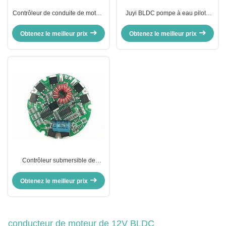
Contrôleur de conduite de moteur
Juyi BLDC pompe à eau pilote
JUYI BLDC pour pompe à eau
ventilateur régulateur DC
Contrôleur de puits d'eau
régulateur de vitesse du moteur
Obtenez le meilleur prix
Obtenez le meilleur prix
Contrôleur submersible de
vitesse de pompe à eau de
BLDC, régulateur de niveau
Obtenez le meilleur prix
automatique de l'eau JYQD-N1.1
conducteur de moteur de 12V BLDC