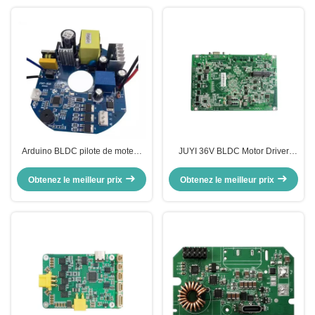
Arduino BLDC pilote de moteur
JUYI 36V BLDC Motor Driver
12-24V DC 2A courant de vitesse
Board Pour fauteuil roulant /
de sortie de signal d'impulsion
moteur de centre / scooter
Obtenez le meilleur prix
Obtenez le meilleur prix
carte de contrôle du moteur
électrique