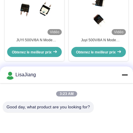
Vidéo
Vidéo
JUYI 500V/8A N Mode
Juyi 500V/8A N Mode
d'amélioration du canal MOSFET
d'amélioration du canal MOSFET
de puissance avec commutation
Obtenez le meilleur prix
Obtenez le meilleur prix
rapide et récupération du corps
inverse
LisaJiang
Contactez rapidement
3:23 AM
Adresse
Good day, what product are you looking for?
No. 1, ruelle 1199, route yunping, secteur jiading, Changhaï,
Chine
Télégramme