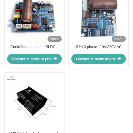
Vidéo
Vidéo
Contrôleur de moteur BLDC à
JUYI 3 phase 110V/220V AC
haute tension JUYI avec JY02A
High Voltage Motor Controller 1A
IC 80V220V Sensorless
With JY02A IC for BLDC
Obtenez le meilleur prix
Obtenez le meilleur prix
Brushless DC Motor Driver Board
Sensorless Motor
pour appareils industriels et
intelligents