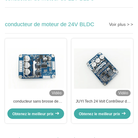
conducteur de moteur de 24V BLDC
Voir plus > >
Vidéo
Vidéo
conducteur sans brosse de
JUYI Tech 24 Volt Contrôleur de
moteur de C.C 500W, Hall Effect
moteur à courant continu sans
24 contrôleurs de vitesse de
balais Plaque de pilotage de
Obtenez le meilleur prix
Obtenez le meilleur prix
moteur de C.C de volt
moteur pour moteur à courant
continu sans balais sans capteur