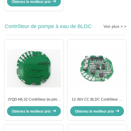
pour souffleur d'air et ventilateur
Obtenez le meilleur prix
de refroidissement à grande
vitesse
Contrôleur de pompe à eau de BLDC
Voir plus > >
JYQD-N6.32 Contrôleur du pilote
12-36V CC BLDC Contrôleur de
de pompe à eau BLDC régulateur
moteur de pompe à eau PWM
de vitesse du moteur à courant
Fréquence 1-20KHZ Cycle de
Obtenez le meilleur prix
Obtenez le meilleur prix
continu Sortie de signal
fonctionnement 0-100%
d'impulsion 3A