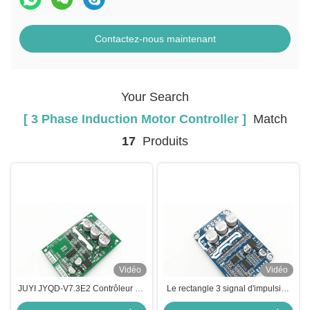
Contactez-nous maintenant
Your Search
[ 3 Phase Induction Motor Controller ]
Match
17
Produits
Vidéo
Vidéo
JUYI JYQD-V7.3E2 Contrôleur de
Le rectangle 3 signal d'impulsion
moteur à induction à effet Hall 3
de vitesse de conducteur de