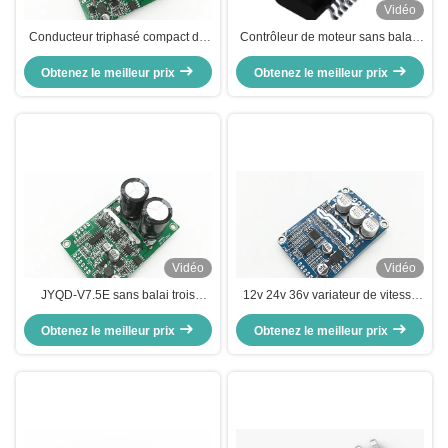
Vidéo
Conducteur triphasé compact de
Contrôleur de moteur sans balais
moteur de la dimension BLDC
3 phases IC, pilote de moteur
Obtenez le meilleur prix
PWM, contrôle de vitesse
sans balais IC pour moteur sans
Obtenez le meilleur prix
conducteur de transistor MOSFET
capteur
de 3 phases
Vidéo
Vidéo
JYQD-V7.5E sans balai trois
12v 24v 36v variateur de vitesse
phases DC capteur contrôleur du
du moteur Régulateur de vitesse
conducteur du moteur régulateur
Obtenez le meilleur prix
du moteur sans balai pour moteur
Obtenez le meilleur prix
PWM 36-72V
sans capteur