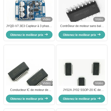
Vidéo
Vidéo
JYQD-V7.3E3 Capteur à 3 phases
Contrôleur de moteur sans balai
BLDC Motor Driver Contrôleur de
IC JY02A pour moteur sans
moteur avec régulateur de courant
Obtenez le meilleur prix
Obtenez le meilleur prix
capteur CC avec circuit
PWM 15A 36V
périphérique simple
Vidéo
Vidéo
Conducteur IC de moteur de
JY02A JY02 SSOP-20 IC de
BLDC bloquant la protection avec
commande de puce IC pour
Obtenez le meilleur prix
commencer la fonction de
moteur BLDC sans capteur, avec
Obtenez le meilleur prix
règlement de couple
commande PWM