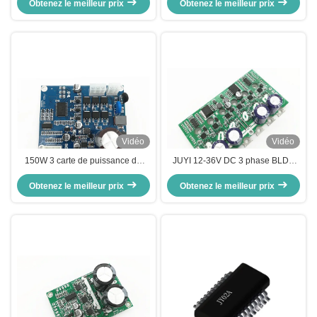
Obtenez le meilleur prix
phases, 15A
Obtenez le meilleur prix
moteur de la phase BLDC a
produit -20 - 85℃
Vidéo
Vidéo
150W 3 carte de puissance de
JUYI 12-36V DC 3 phase BLDC
moteur de la phase BLDC JYQD-
pilote de moteur pour fauteuil
V8.8D pour le moteur de C.C de
Obtenez le meilleur prix
roulant / régulateur de moteur de
Obtenez le meilleur prix
Sensorless
skateboard électrique 15ABoard