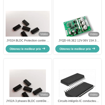
Vidéo
Vidéo
JY02A BLDC Protection contre le
JYQD-V6.3E2 12V-36V 15A 3
blocage du pilote de moteur IC
phase BLDC carte de contrôle de
avec le contrôleur de moteur IC de
Obtenez le meilleur prix
Obtenez le meilleur prix
moteur.
circuit périphérique simple
Vidéo
Vidéo
JY02A 3 phases BLDC contrôleur
Circuits intégrés IC conducteur