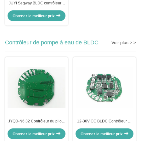
JUYI Segway BLDC contrôleur à
double moteur 12V36V DC
Obtenez le meilleur prix
Contrôleur de pompe à eau de BLDC
Voir plus > >
JYQD-N6.32 Contrôleur du pilote
12-36V CC BLDC Contrôleur de
de pompe à eau BLDC régulateur
moteur de pompe à eau PWM
de vitesse du moteur à courant
Fréquence 1-20KHZ Cycle de
Obtenez le meilleur prix
Obtenez le meilleur prix
continu Sortie de signal
fonctionnement 0-100%