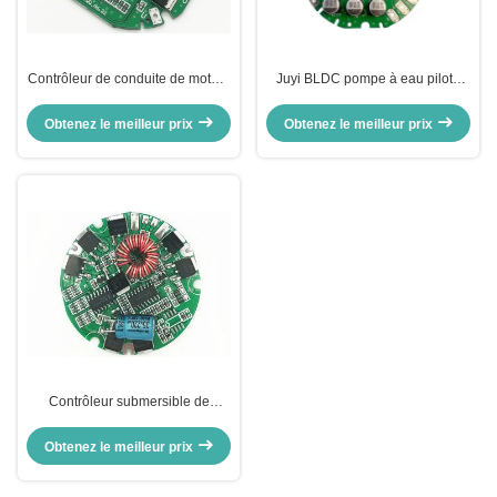
Contrôleur de conduite de moteur
Juyi BLDC pompe à eau pilote
JUYI BLDC pour pompe à eau
ventilateur régulateur DC
Contrôleur de puits d'eau
régulateur de vitesse du moteur
Obtenez le meilleur prix
Obtenez le meilleur prix
Contrôleur submersible de
vitesse de pompe à eau de
BLDC, régulateur de niveau
Obtenez le meilleur prix
automatique de l'eau JYQD-N1.1