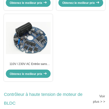
vitesse du moteur CC Rectangle
Obtenez le meilleur prix
Obtenez le meilleur prix
Pwm Contrôle de vitesse 1-20kHz
Cycle de fonctionnement 0-100%
110V / 230V AC Entrée sans
capteur BLDC Motor Driver
Contrôleur du moteur Pour le
Obtenez le meilleur prix
ventilateur de refroidissement
Pompe à eau électrique
Contrôleur à haute tension de moteur de
Voir
plus > >
BLDC