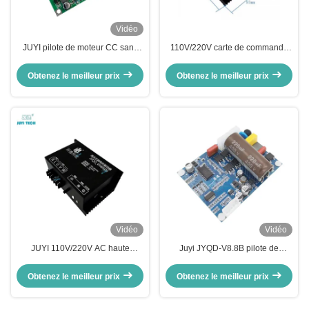
Vidéo
JUYI pilote de moteur CC sans
110V/220V carte de commande
balai JYQD-V6.5E protection
de moteur sans balai AC avec
contre les ondes UV / UV PWM
protection UV/L.V pour moteur
Obtenez le meilleur prix
Obtenez le meilleur prix
fréquence 1-20KHZ
sans capteur BLDC
Vidéo
Vidéo
JUYI 110V/220V AC haute
Juyi JYQD-V8.8B pilote de
tension BLDC régulateur de
moteur à trois phases 110VAC /
moteur régulateur de vitesse pour
220VAC
Obtenez le meilleur prix
Obtenez le meilleur prix
moteur sans balai à 3 phases