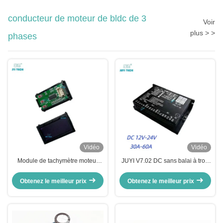
conducteur de moteur de bldc de 3
Voir
plus > >
phases
Vidéo
Vidéo
Module de tachymètre moteur
JUYI V7.02 DC sans balai à trois
JUYI Ajustez le nombre
phases pilote de moteur de hall à
d'impulsions
basse tension régulateur de
Obtenez le meilleur prix
Obtenez le meilleur prix
haute puissance 12V 24V 60A