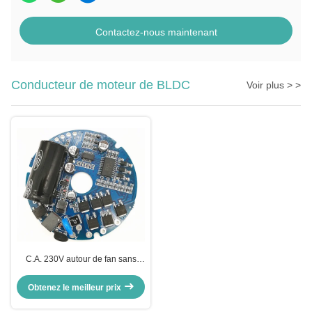
Contactez-nous maintenant
Conducteur de moteur de BLDC
Voir plus > >
C.A. 230V autour de fan sans
brosse de ventilateur de For Axial
Flow de conducteur de moteur de
Obtenez le meilleur prix
BLDC