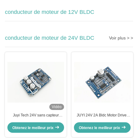
conducteur de moteur de 12V BLDC
conducteur de moteur de 24V BLDC
Voir plus > >
Vidéo
Juyi Tech 24V sans capteur
JUYI 24V 2A Bldc Motor Driver
BLDC pilote de moteur contrôleur
Board Contrôleur de ventilateur à
de moteur, Bldc pilote de carte
vitesse variable avec capteur de
Obtenez le meilleur prix
Obtenez le meilleur prix
pour souffleur centrifuge
température