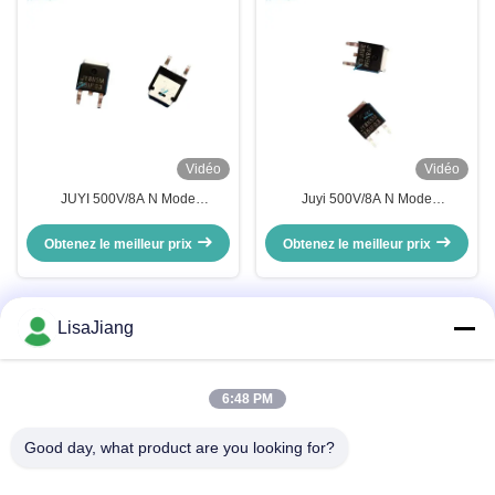
Vidéo
Vidéo
JUYI 500V/8A N Mode
Juyi 500V/8A N Mode
d'amélioration du canal MOSFET
d'amélioration du canal MOSFET
de puissance avec commutation
Obtenez le meilleur prix
Obtenez le meilleur prix
rapide et récupération du corps
inverse
LisaJiang
Contactez rapidement
6:48 PM
Adresse
Good day, what product are you looking for?
No. 1, ruelle 1199, route yunping, secteur jiading, Changhaï,
Chine