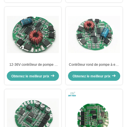
d'impulsion 3A
12-36V contrôleur de pompe à
Contrôleur rond de pompe à eau
eau de C.C BLDC pour la pompe
de BLDC, contrôleur automatique
à eau électrique d'automobile
de pompe à moteur avec le
Obtenez le meilleur prix
Obtenez le meilleur prix
contrôle de PWM