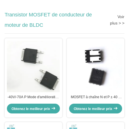
Transistor MOSFET de conducteur de
Voir
plus > >
moteur de BLDC
‐40V/‐70A P Mode d'amélioration
MOSFET à chaîne N et P ± 40 V
du canal Puissance MOSFET
avec vitesse de commutation
JY4P7M pour charge de courant
rapide pour la commande du
Obtenez le meilleur prix
Obtenez le meilleur prix
élevé
moteur CC