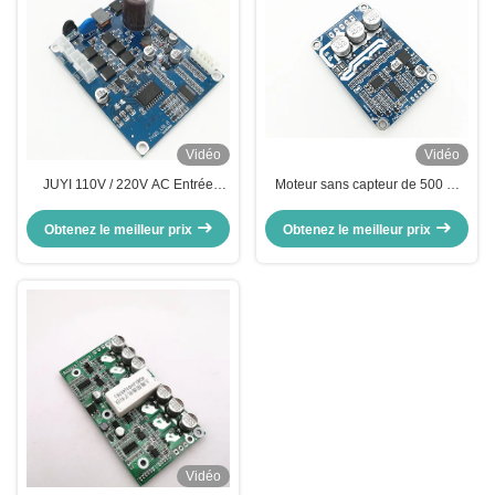
Vidéo
Vidéo
JUYI 110V / 220V AC Entrée
Moteur sans capteur de 500 W
BLDC sans capteur Directeur de
conducteur de moteur cotroller
moteur haute tension
pour souffleur d'air et ventilateur
Obtenez le meilleur prix
Obtenez le meilleur prix
de refroidissement à grande
vitesse
Vidéo