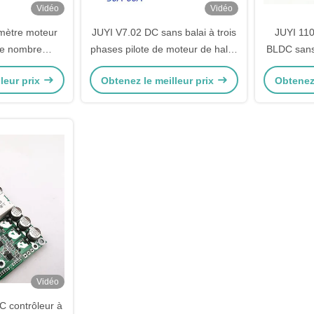
Vidéo
Vidéo
mètre moteur
JUYI V7.02 DC sans balai à trois
JUYI 110
le nombre
phases pilote de moteur de hall à
BLDC sans 
ions
basse tension régulateur de
mote
leur prix
Obtenez le meilleur prix
Obtenez 
haute puissance 12V 24V 60A
Vidéo
 contrôleur à