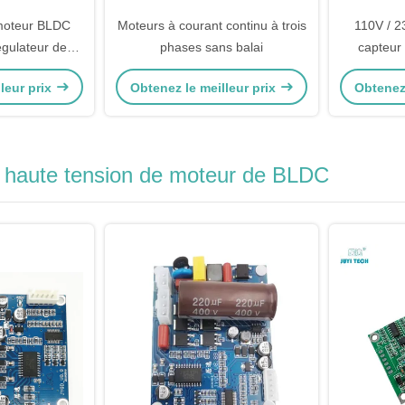
moteur BLDC
Moteurs à courant continu à trois
110V / 2
gulateur de
phases sans balai
capteur
 CC Rectangle
Contrôle
leur prix
Obtenez le meilleur prix
Obtenez 
 vitesse 1-
ventilate
onctionnement
Pompe 
0%
à haute tension de moteur de BLDC