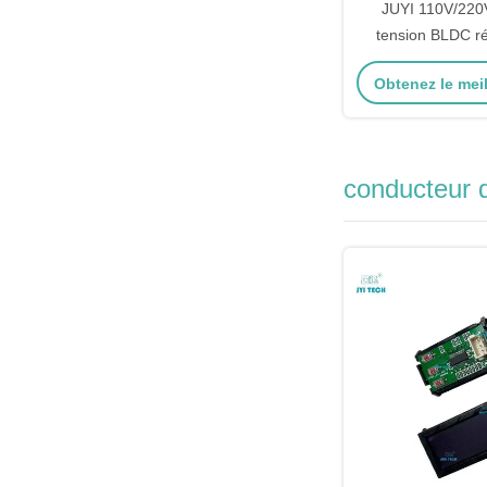
JUYI 110V/220
tension BLDC ré
moteur régulateu
Obtenez le meil
pour moteur san
phas
conducteur 