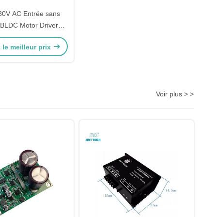
30V AC Entrée sans
 BLDC Motor Driver
ur du moteur Pour le
le meilleur prix
ur de refroidissement
à eau électrique
Voir plus > >