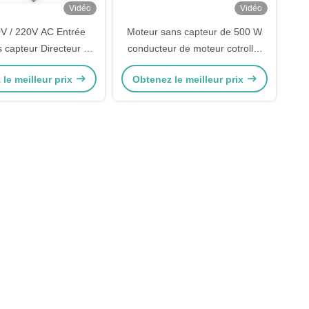
Vidéo
Vidéo
V / 220V AC Entrée
Moteur sans capteur de 500 W
capteur Directeur de
conducteur de moteur cotroller
ur haute tension
pour souffleur d'air et ventilateur
le meilleur prix
Obtenez le meilleur prix
de refroidissement à grande
vitesse