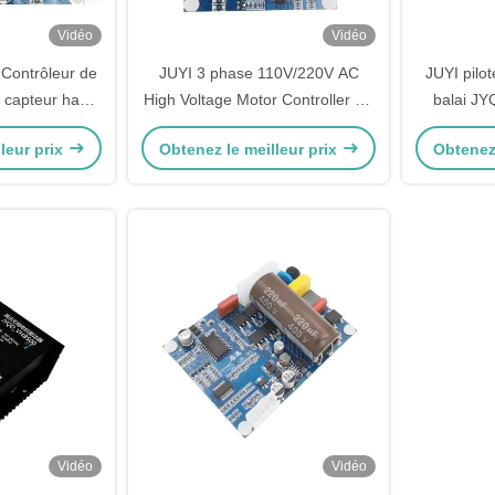
Vidéo
Vidéo
Contrôleur de
JUYI 3 phase 110V/220V AC
JUYI pilo
 capteur haute
High Voltage Motor Controller 1A
balai JY
réquence 1-
With JY02A IC for BLDC
contre le
leur prix
Obtenez le meilleur prix
Obtenez 
onctionnement
Sensorless Motor
fré
me du pilote
Vidéo
Vidéo