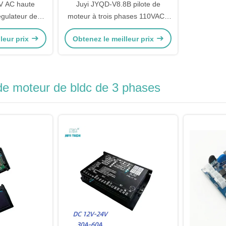
V AC haute
Juyi JYQD-V8.8B pilote de
gulateur de
moteur à trois phases 110VAC /
r de vitesse
220VAC
leur prix
Obtenez le meilleur prix
s balai à 3
es
de moteur de bldc de 3 phases