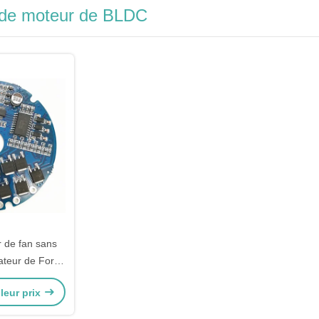
 de moteur de BLDC
 de fan sans
ateur de For
onducteur de
leur prix
e BLDC