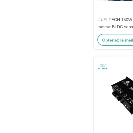
JUYI TECH 150W 
moteur BLDC sans
tension PWM F
Obtenez le meil
20KHZ Cycle de f
0-100% Platefor