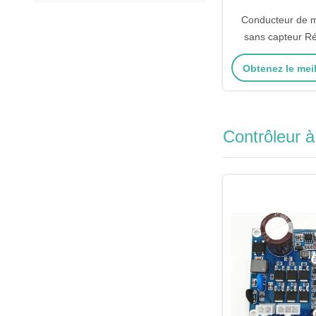
Conducteur de 
sans capteur Ré
vitesse du moteur
Obtenez le meil
Pwm Contrôle de
20kHz Cycle de f
0-10
Contrôleur 