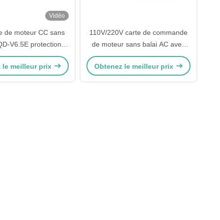
Vidéo
te de moteur CC sans
110V/220V carte de commande
QD-V6.5E protection
de moteur sans balai AC avec
s ondes UV / UV PWM
protection UV/L.V pour moteur
le meilleur prix
Obtenez le meilleur prix
quence 1-20KHZ
sans capteur BLDC