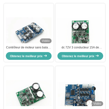
Vidéo
Contrôleur de moteur sans balai à
dc 72V 3 conducteur 15A de
3 phases de 500W 15A avec
moteur de la phase BLDC
Obtenez le meilleur prix
régulateur de vitesse PWM
fonctionnant la sortie actuelle de
Obtenez le meilleur prix
signal d'impulsion de vitesse
Vidéo