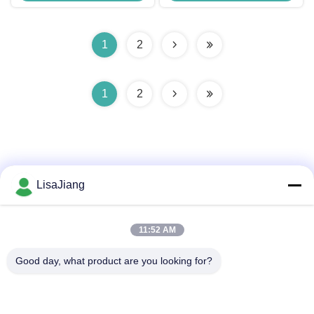
brosse
1
2
1
2
LisaJiang
Contactez rapidement
11:52 AM
Adresse
Good day, what product are you looking for?
No. 1, ruelle 1199, route yunping, secteur jiading, Changhaï,
Chine
Télégramme