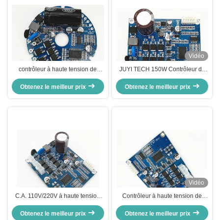
Vidéo
contrôleur à haute tension de
JUYI TECH 150W Contrôleur de
moteur de 110V BLDC, contrôleur
moteur BLDC sans capteur haute
sans brosse rond de C.C 150W
Obtenez le meilleur prix
tension PWM Fréquence 1-20KHZ
Obtenez le meilleur prix
Cycle de fonctionnement 0-100%
Plateforme du pilote
Vidéo
C.A. 110V/220V à haute tension
Contrôleur à haute tension de
de contrôleur de moteur de JUYI
moteur de JYQD-V8.8D BLDC
Obtenez le meilleur prix
BLDC a entré 77*60*28mm
pour le ventilateur axial sans
Obtenez le meilleur prix