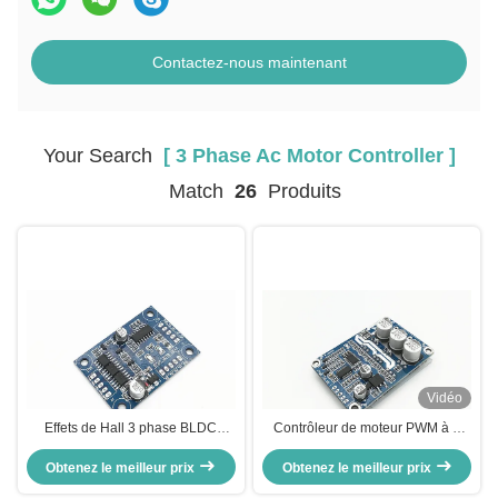
Contactez-nous maintenant
Your Search
[ 3 Phase Ac Motor Controller ]
Match
26
Produits
Vidéo
Effets de Hall 3 phase BLDC
Contrôleur de moteur PWM à 3
régulateur de moteur Ports de
phases, régulateur de vitesse
commande de direction tournante
Obtenez le meilleur prix
Obtenez le meilleur prix
pour moteur sans balai CC