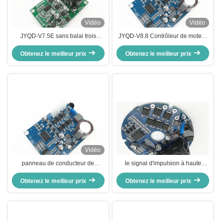
Vidéo
Vidéo
JYQD-V7.5E sans balai trois
JYQD-V8.8 Contrôleur de moteur
phases DC capteur contrôleur du
DC sans capteur sans pinceau, 3
conducteur du moteur régulateur
Obtenez le meilleur prix
Obtenez le meilleur prix
phases Bldc
PWM 36-72V
Vidéo
panneau de conducteur de
le signal d'impulsion à haute
moteur pas à pas d'entrée à C.A.
tension de vitesse de contrôleur
Obtenez le meilleur prix
de 110V/220V, tableau de
de moteur de 0.5A BLDC a produit
Obtenez le meilleur prix
commande sans brosse à haute
-20 - 85℃
tension de moteur de bldc