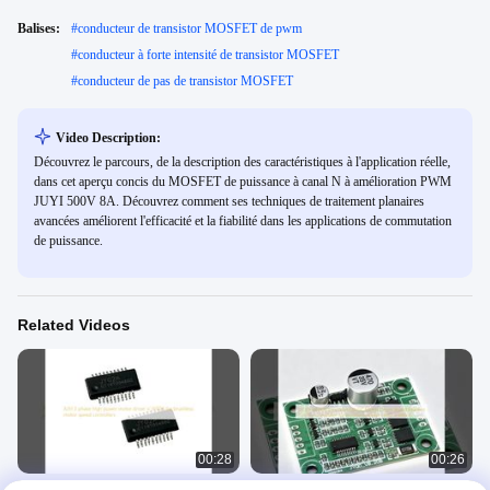
Balises:
#
conducteur de transistor MOSFET de pwm
#
conducteur à forte intensité de transistor MOSFET
#
conducteur de pas de transistor MOSFET
Video Description:
Découvrez le parcours, de la description des caractéristiques à l'application réelle,
dans cet aperçu concis du MOSFET de puissance à canal N à amélioration PWM
JUYI 500V 8A. Découvrez comment ses techniques de traitement planaires
avancées améliorent l'efficacité et la fiabilité dans les applications de commutation
de puissance.
Related Videos
00:28
00:26