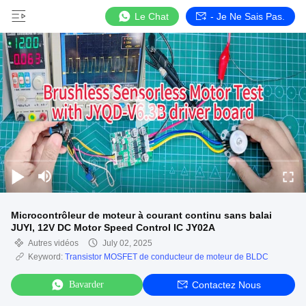
Le Chat
- Je Ne Sais Pas.
Microcontrôleur de moteur à courant continu sans balai
JUYI, 12V DC Motor Speed Control IC JY02A
Autres vidéos
July 02, 2025
Keyword:
Transistor MOSFET de conducteur de moteur de BLDC
Bavarder
Contactez Nous