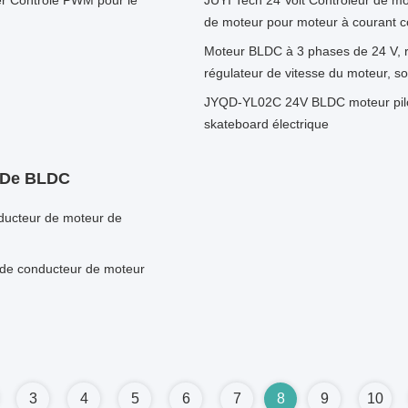
er Contrôle PWM pour le
JUYI Tech 24 Volt Contrôleur de mo
de moteur pour moteur à courant c
Moteur BLDC à 3 phases de 24 V, r
régulateur de vitesse du moteur, so
JYQD-YL02C 24V BLDC moteur pilo
skateboard électrique
 De BLDC
nducteur de moteur de
 de conducteur de moteur
3
4
5
6
7
8
9
10