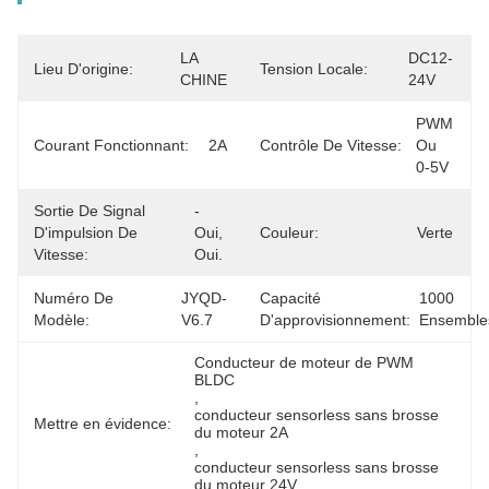
LA 
DC12-
Lieu D'origine:
Tension Locale:
CHINE
24V
PWM 
Courant Fonctionnant:
2A
Contrôle De Vitesse:
Ou 
0-5V
Sortie De Signal
- 
D'impulsion De
Oui, 
Couleur:
Verte
Vitesse:
Oui.
Numéro De
JYQD-
Capacité
1000 
Modèle:
V6.7
D'approvisionnement:
Ensemble
Conducteur de moteur de PWM 
BLDC
, 
conducteur sensorless sans brosse 
Mettre en évidence:
du moteur 2A
, 
conducteur sensorless sans brosse 
du moteur 24V