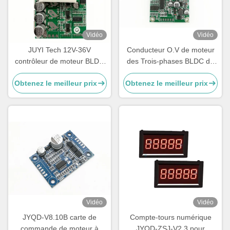
Vidéo
Vidéo
JUYI Tech 12V-36V
Conducteur O.V de moteur
contrôleur de moteur BLDC
des Trois-phases BLDC de
double pour deux moteurs
JUYI JYQD-6.5E/fréquence
Obtenez le meilleur prix
Obtenez le meilleur prix
BLDC avec fonction de
1-20KHZ de L.V Protection
freinage et contrôle PWM
PWM
Vidéo
Vidéo
JYQD-V8.10B carte de
Compte-tours numérique
commande de moteur à
JYQD-ZSJ-V2.3 pour