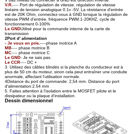
V.R.
---- Port de régulation de vitesse. régulation de vitesse
linéaire de tension analogique 0.1v -5V, La résistance d'entrée
est de 20K Ohm, connectez-vous à GND lorsque la régulation de
vitesse PWM d'entrée, fréquence PWM:1-20KHZ; cycle de
fonctionnement 0-100%
Le GND
Utilisé pour la commande interne de la carte de
transmission
2Port d' alimentation
- Je vous en prie.
----phase motrice A
MB
---- phase motrice B
MC
---- phase motrice C
Le GND
- Je ne sais pas.
Le CCR
---- DC +
3. Utilisez des câbles blindés si la planche du conducteur est à
plus de 50 cm du moteur, sinon cela peut entraîner une conduite
anormale, affectant l'utilisation normale.
4Distance du port de commande: 2,54 mm. Distance du port
d'alimentation:2.54 mm
5. Faites attention à l'isolation entre le MOSFET pilote et le
dissipateur ou la plaque d'installation.
Dessin dimensionnel