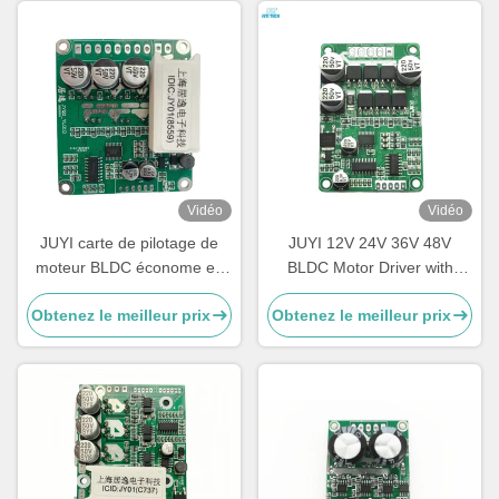
Vidéo
Vidéo
JUYI carte de pilotage de
JUYI 12V 24V 36V 48V
moteur BLDC économe en
BLDC Motor Driver with
énergie 12V 24V 48V avec
JY01 IC and Wide Voltage
Obtenez le meilleur prix
Obtenez le meilleur prix
fonction de freinage
Compatibility for 10A Current