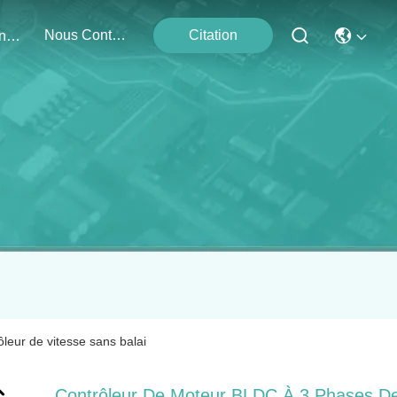
Nous Contacter
Citation
Événements
eur de vitesse sans balai
Contrôleur De Moteur BLDC À 3 Phases D