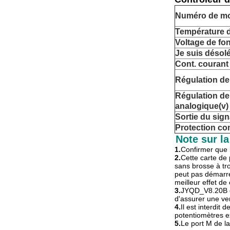
Numéro de m
Température 
Voltage de fo
Je suis désolé
Cont. courant
Régulation de
Régulation de 
analogique
(v)
Sortie du sign
Protection co
Note sur l
1.
Confirmer que 
2.
Cette carte de 
sans brosse à tro
peut pas démarrer
meilleur effet d
3.
JYQD_V8.20B ca
d'assurer une ven
4.
Il est interdit
potentiomètres ex
5.
Le port M de la