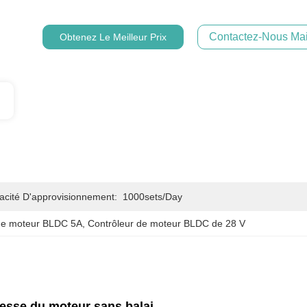
Contactez-Nous Mai
Obtenez Le Meilleur Prix
acité D'approvisionnement:
1000sets/day
 de moteur BLDC 5A
, 
Contrôleur de moteur BLDC de 28 V
esse du moteur sans balai