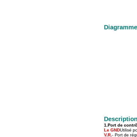
Diagramme
Description
1.
Port de contr
Le GND
Utilisé 
V.R.
- Port de rég