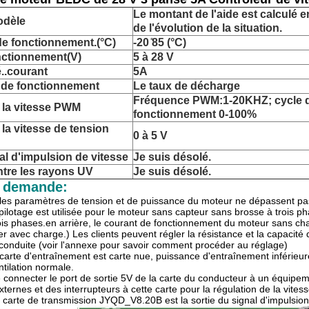
Le montant de l'aide est calculé e
odèle
de l'évolution de la situation.
de fonctionnement.
(°C)
-20 ̊85 (°C)
nctionnement
(V)
5 à 28 V
.
.
courant
5A
 de fonctionnement
Le taux de décharge
Fréquence PWM:1-20KHZ; cycle 
 la vitesse PWM
fonctionnement 0-100%
la vitesse de tension
0 à 5 V
al d'impulsion de vitesse
Je suis désolé.
ntre les rayons UV
Je suis désolé.
a demande:
les paramètres de tension et de puissance du moteur ne dépassent pas l
pilotage est utilisée pour le moteur sans capteur sans brosse à trois 
is phases.en arrière, le courant de fonctionnement du moteur sans charge 
 avec charge.) Les clients peuvent régler la résistance et la capacité de
e conduite (voir l'annexe pour savoir comment procéder au réglage)
rte d'entraînement est carte nue, puissance d'entraînement inférieure
tilation normale.
 de connecter le port de sortie 5V de la carte du conducteur à un équip
ternes et des interrupteurs à cette carte pour la régulation de la vitesse
 carte de transmission JYQD_V8.20B est la sortie du signal d'impulsion 