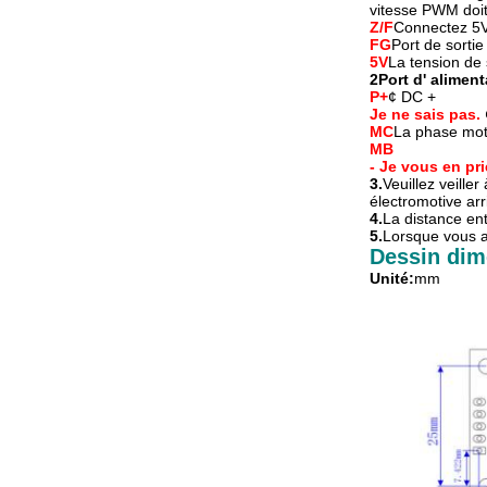
vitesse PWM doit
Z/F
Connectez 5V 
FG
Port de sortie
5V
La tension de 
2Port d' aliment
P+
¢ DC +
Je ne sais pas.
MC
La phase mot
MB
- Je vous en pri
3.
Veuillez veiller
électromotive arri
4.
La distance ent
5.
Lorsque vous aj
Dessin dim
Unité:
mm