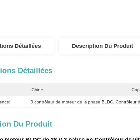
tions Détaillées
Description Du Produit
ions Détaillées
Chine
Cap
ence:
3 contrôleur de moteur de la phase BLDC
, 
Contrôleur
ion Du Produit
e moteur BLDC de 28 V 3 pahse 5A Contrôleur de vit