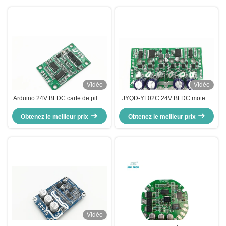
Vidéo
Vidéo
Arduino 24V BLDC carte de pilote
JYQD-YL02C 24V BLDC moteur
de moteur 3A actuel taille
pilote carte de commande du
compacte JYQD-V6.7 contrôleur
Obtenez le meilleur prix
Obtenez le meilleur prix
moteur pour moteur hub /
de moteur
skateboard électrique
Vidéo