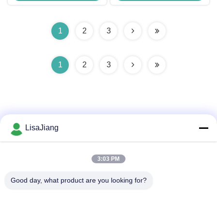
continu Sortie de signal
JYQD-V8.10B
d'impulsion 3A
1
2
3
1
2
3
LisaJiang
Contactez rapidement
3:03 PM
Adresse
Good day, what product are you looking for?
No. 1, ruelle 1199, route yunping, secteur jiading, Changhaï,
Chine
Télégramme