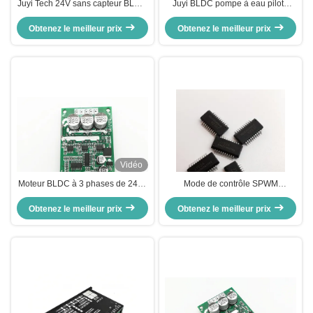
Juyi Tech 24V sans capteur BLDC
Juyi BLDC pompe à eau pilote
pilote de moteur contrôleur de
ventilateur régulateur DC
moteur, Bldc pilote de carte pour
Obtenez le meilleur prix
régulateur de vitesse du moteur
Obtenez le meilleur prix
souffleur centrifuge
Vidéo
Moteur BLDC à 3 phases de 24 V,
Mode de contrôle SPWM
régulateur de vitesse PWM pour
Contrôleur de vitesse électronique
moteur sans capteur, régulateur
Obtenez le meilleur prix
JY21L pour moteurs BLDC avec
Obtenez le meilleur prix
de vitesse du moteur, sortie de
conception compacte et légère
signal d'impulsion -20 - 85°C