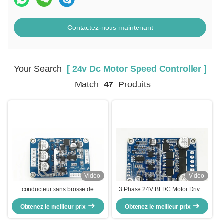
Contactez-nous maintenant
Your Search
[ 24v Dc Motor Speed Controller ]
Match
47
Produits
Vidéo
Vidéo
conducteur sans brosse de
3 Phase 24V BLDC Motor Driver
moteur de C.C 500W, Hall Effect
Board PWM Fréquence 1-20KHZ
24 contrôleurs de vitesse de
Obtenez le meilleur prix
Cycle de fonctionnement 0-100%
Obtenez le meilleur prix
moteur de C.C de volt
Contrôleur du moteur