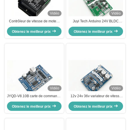
Vidéo
Vidéo
Contrôleur de vitesse de moteur
Juyi Tech Arduino 24V BLDC
CC triphasé à courant élevé
moteur contrôleur de vitesse PWM
programmable JUYI 60A pour
Obtenez le meilleur prix
Obtenez le meilleur prix
à haut rendement
solution sans capteur
Vidéo
Vidéo
JYQD-V8.10B carte de commande
12v 24v 36v variateur de vitesse
de moteur à courant continu, carte
du moteur Régulateur de vitesse
de pilote de moteur à courant
Obtenez le meilleur prix
du moteur sans balai pour moteur
Obtenez le meilleur prix
continu de petite taille
sans capteur