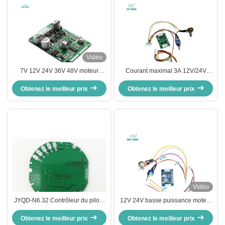
Vidéo
7V 12V 24V 36V 48V moteur
Courant maximal 3A 12V/24V
BLDC à large portée à 3 phases
Conducteur de moteur CC sans
carte de régulation de vitesse
Obtenez le meilleur prix
balai Contrôle PWM pour moteur
Obtenez le meilleur prix
PWM pour capteur contrôleur de
BLDC sans capteur avec câbles
moteur JYQD-V7.3B
de connexion
Vidéo
JYQD-N6.32 Contrôleur du pilote
12V 24V basse puissance moteur
de pompe à eau BLDC régulateur
à courant continu sans balais
de vitesse du moteur à courant
Obtenez le meilleur prix
pilote Bldc carte de commande
Obtenez le meilleur prix