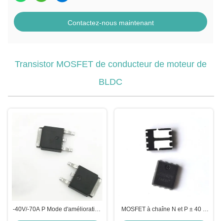
Contactez-nous maintenant
Transistor MOSFET de conducteur de moteur de
BLDC
‐40V/‐70A P Mode d'amélioration
MOSFET à chaîne N et P ± 40 V
du canal Puissance MOSFET
avec vitesse de commutation