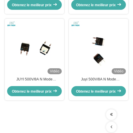
JY4P7M pour charge de courant
rapide pour la commande du
Obtenez le meilleur prix
Obtenez le meilleur prix
élevé
moteur CC
Vidéo
Vidéo
JUYI 500V/8A N Mode
Juyi 500V/8A N Mode
d'amélioration du canal MOSFET
d'amélioration du canal MOSFET
de puissance avec commutation
Obtenez le meilleur prix
Obtenez le meilleur prix
rapide et récupération du corps
inverse