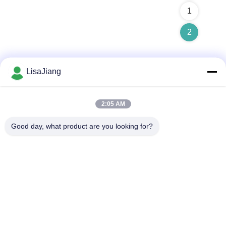
1
2
LisaJiang
Contactez rapidement
2:05 AM
Adresse
Good day, what product are you looking for?
No. 1, ruelle 1199, route yunping, secteur jiading, Changhaï,
Chine
Télégramme
+86--18538222869
E-mail
sales@juyitech.com