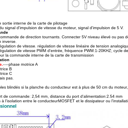
e sortie interne de la carte de pilotage
 du signal d'impulsion de vitesse du moteur, signal d'impulsion de 5 V.
ande
 commande de direction tournants. Connecter 5V niveau élevé ou pas d
n inverse.
 régulation de vitesse. régulation de vitesse linéaire de tension analo
égulation de vitesse PWM d'entrée, fréquence PWM:1-20KHZ; cycle de
pour la commande interne de la carte de transmission
ation
e.
----phase motrice A
trice B
trice C
ais pas.
bles blindés si la planche du conducteur est à plus de 50 cm du moteur, 
rt de commande: 2,54 mm, distance du port d'alimentation:2.54 mm
 à l'isolation entre le conducteur
MOSFE
T et le dissipateur ou l'installat
sionnel