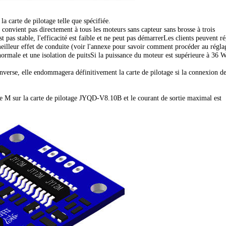
a carte de pilotage telle que spécifiée.
e convient pas directement à tous les moteurs sans capteur sans brosse à trois
 pas stable, l'efficacité est faible et ne peut pas démarrer
Les clients peuvent ré
 meilleur effet de conduite (voir l'annexe pour savoir comment procéder au régla
normale et une isolation de puitsSi la puissance du moteur est supérieure à 36 W
nverse, elle endommagera définitivement la carte de pilotage si la connexion d
rtie M sur la carte de pilotage JYQD-V8.10B et le courant de sortie maximal est