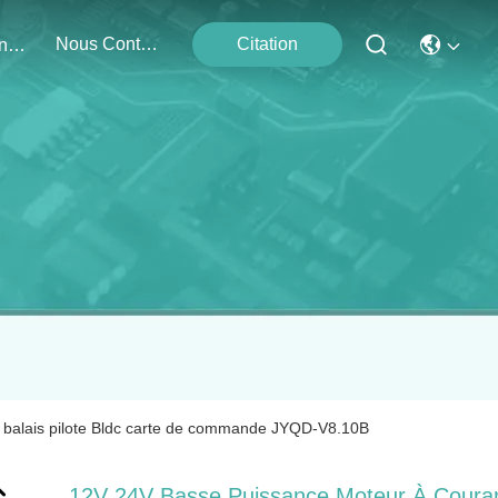
Nous Contacter
Citation
Événements
 balais pilote Bldc carte de commande JYQD-V8.10B
12V 24V Basse Puissance Moteur À Coura