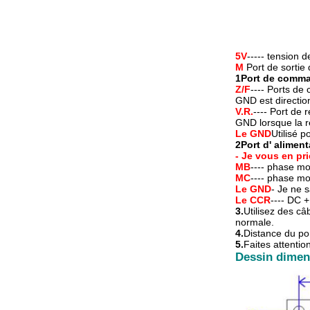
5V
----- tension d
M
Port de sortie
1Port de comm
Z/F
---- Ports de
GND est directio
V.R.
---- Port de
GND lorsque la r
Le GND
Utilisé 
2Port d' aliment
- Je vous en pri
MB
---- phase mo
MC
---- phase mo
Le GND
- Je ne s
Le CCR
---- DC +
3.
Utilisez des câ
normale.
4.
Distance du po
5.
Faites attention
Dessin dimen