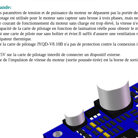
mande:
 paramètres de tension et de puissance du moteur ne dépassent pas la portée de l
lotage est utilisée pour le moteur sans capteur sans brosse à trois phases, mais n
le courant de fonctionnement du moteur sans charge est trop élevé, la vitesse n'est
capacité de la carte de pilotage en fonction de la
situation réelle pour obtenir le
ne carte de pilote nue sans boîtier et évier.Il suffit d'assurer une ventilation 
sipateur thermique.
ue la carte de pilotage JYQD-V8.10B n'a pas de protection contre la connexion i
 5V sur la carte de pilotage interdit de connecter un dispositif externe.
e de l'impulsion de vitesse du moteur (sortie poussée-tirée) est la borne de so