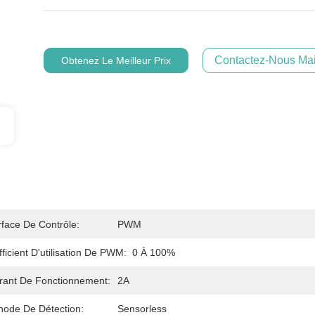
Contactez-Nous Mai
Obtenez Le Meilleur Prix
rface De Contrôle:
PWM
ficient D'utilisation De PWM:
0 À 100%
rant De Fonctionnement:
2A
hode De Détection:
Sensorless