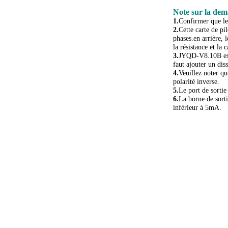
Note sur la de
1.
Confirmer que les
2.
Cette carte de pi
phases.en arrière, 
la résistance et la 
3.
JYQD-V8.10B est u
faut ajouter un dis
4.
Veuillez noter q
polarité inverse.
5.
Le port de sortie
6.
La borne de sorti
inférieur à 5mA.