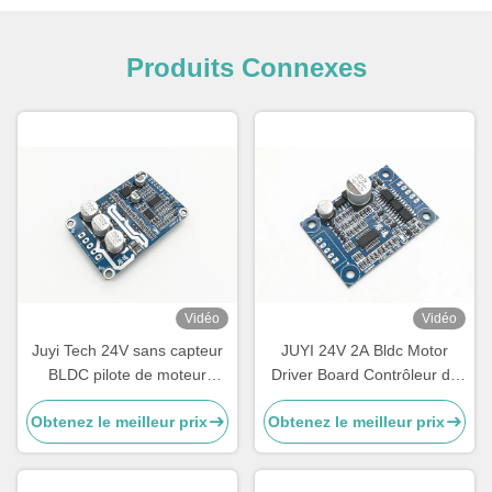
Produits Connexes
Vidéo
Vidéo
Juyi Tech 24V sans capteur
JUYI 24V 2A Bldc Motor
BLDC pilote de moteur
Driver Board Contrôleur de
contrôleur de moteur, Bldc
ventilateur à vitesse variable
Obtenez le meilleur prix
Obtenez le meilleur prix
pilote de carte pour souffleur
avec capteur de température
centrifuge