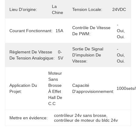
La 
Lieu D'origine:
Tension Locale:
24VDC
Chine
- 
Contrôle De Vitesse
Courant Fonctionnant:
15A
Oui, 
De PWM:
Oui.
Sortie De Signal
- 
Règlement De Vitesse
0-
D'impulsion De
Oui, 
De Tension Analogique:
5V
Vitesse:
Oui.
Moteur 
Sans 
Application Du
Brosse 
Capacité
1000sets
Projet:
À Effet 
D'approvisionnement:
Hall De 
C.C
contrôleur 24v sans brosse
, 
Mettre en évidence:
contrôleur de moteur du bldc 24v