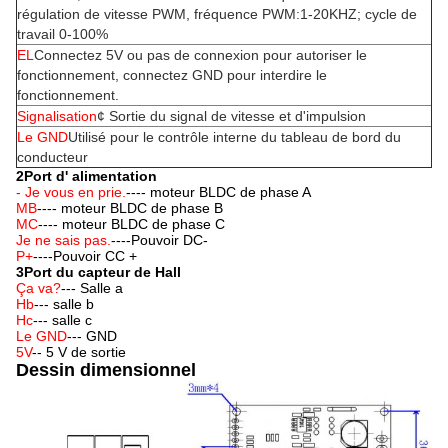
régulation de vitesse PWM, fréquence PWM:1-20KHZ; cycle de
travail 0-100%
EL
Connectez 5V ou pas de connexion pour autoriser le
fonctionnement, connectez GND pour interdire le
fonctionnement.
Signalisation
¢ Sortie du signal de vitesse et d'impulsion
Le GND
Utilisé pour le contrôle interne du tableau de bord du
conducteur
2Port d' alimentation
- Je vous en prie.
---- moteur BLDC de phase A
MB
---- moteur BLDC de phase B
MC
---- moteur BLDC de phase C
Je ne sais pas.
----Pouvoir DC-
P+
----Pouvoir CC +
3Port du capteur de Hall
Ça va?
--- Salle a
Hb
--- salle b
Hc
--- salle c
Le GND
--- GND
5V
-- 5 V de sortie
Dessin dimensionnel