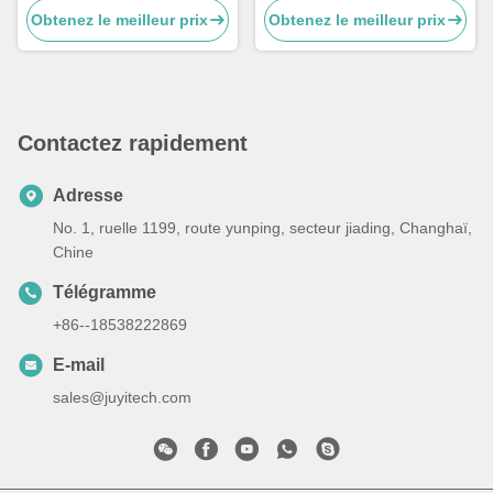
Obtenez le meilleur prix
Obtenez le meilleur prix
moteur hub / skateboard
vitesse de moteur de C.C de
électrique
volt
Contactez rapidement
Adresse
No. 1, ruelle 1199, route yunping, secteur jiading, Changhaï,
Chine
Télégramme
+86--18538222869
E-mail
sales@juyitech.com