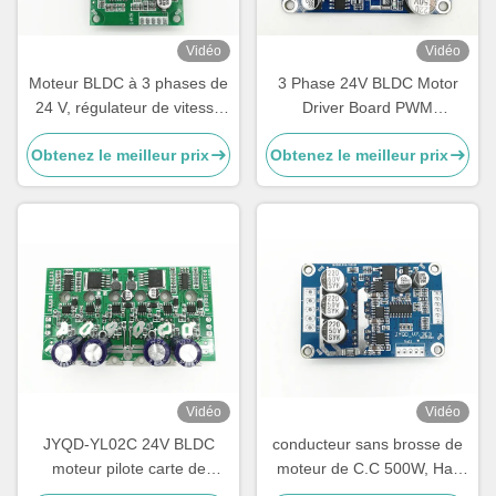
Vidéo
Vidéo
Moteur BLDC à 3 phases de
3 Phase 24V BLDC Motor
24 V, régulateur de vitesse
Driver Board PWM
PWM pour moteur sans
Fréquence 1-20KHZ Cycle
Obtenez le meilleur prix
Obtenez le meilleur prix
capteur, régulateur de
de fonctionnement 0-100%
vitesse du moteur, sortie de
Contrôleur du moteur
signal d'impulsion -20 - 85°C
Vidéo
Vidéo
JYQD-YL02C 24V BLDC
conducteur sans brosse de
moteur pilote carte de
moteur de C.C 500W, Hall
commande du moteur pour
Effect 24 contrôleurs de