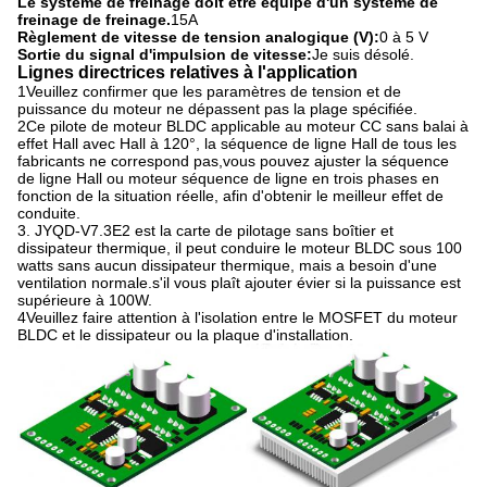
Le système de freinage doit être équipé d'un système de
freinage de freinage.
15A
Règlement de vitesse de tension analogique (V):
0 à 5 V
Sortie du signal d'impulsion de vitesse:
Je suis désolé.
Lignes directrices relatives à l'application
1Veuillez confirmer que les paramètres de tension et de
puissance du moteur ne dépassent pas la plage spécifiée.
2Ce pilote de moteur BLDC applicable au moteur CC sans balai à
effet Hall avec Hall à 120°, la séquence de ligne Hall de tous les
fabricants ne correspond pas,vous pouvez ajuster la séquence
de ligne Hall ou moteur séquence de ligne en trois phases en
fonction de la situation réelle, afin d'obtenir le meilleur effet de
conduite.
3. JYQD-V7.3E2 est la carte de pilotage sans boîtier et
dissipateur thermique, il peut conduire le moteur BLDC sous 100
watts sans aucun dissipateur thermique, mais a besoin d'une
ventilation normale.s'il vous plaît ajouter évier si la puissance est
supérieure à 100W.
4Veuillez faire attention à l'isolation entre le MOSFET du moteur
BLDC et le dissipateur ou la plaque d'installation.