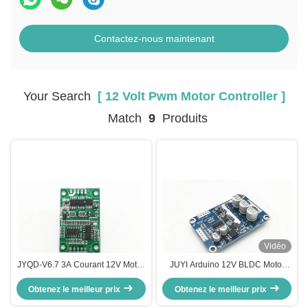
Contactez-nous maintenant
Your Search
[ 12 Volt Pwm Motor Controller ]
Match
9
Produits
Vidéo
JYQD-V6.7 3A Courant 12V Motor
JUYI Arduino 12V BLDC Motor
Driver Board Motor Controller
Driver Speed Control Pulse Signal
Contrôle PWM pour le moteur
Obtenez le meilleur prix
Output Cycle de fonctionnement
Obtenez le meilleur prix
BLDC sans capteur
0-100% Contrôleur du moteur