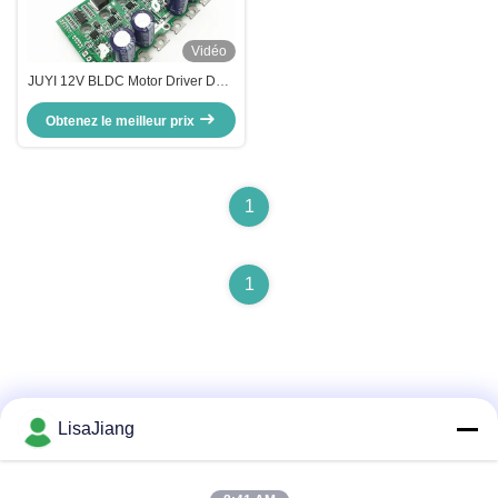
Vidéo
JUYI 12V BLDC Motor Driver Dual
- Moteur pour fauteuil roulant /
scooter électrique,plaque de
Obtenez le meilleur prix
contrôle de vitesse du moteur
1
1
LisaJiang
Contactez rapidement