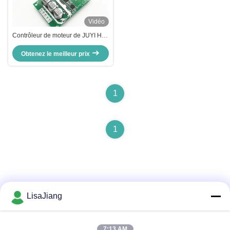
Vidéo
Contrôleur de moteur de JUYI Hall
Effect 12-36v, conducteur Circuit
Board JYQD-V7.3E2 de moteur de
Obtenez le meilleur prix
BLDC
1
1
LisaJiang
Contactez rapidement
7:13 AM