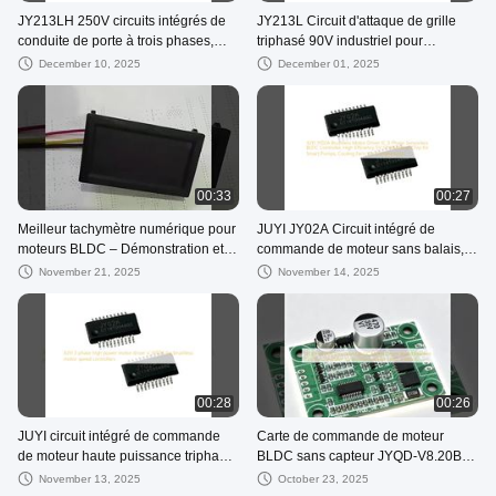
JY213LH 250V circuits intégrés de
JY213L Circuit d'attaque de grille
conduite de porte à trois phases,
triphasé 90V industriel pour
pilote MOSFET/IGBT à demi-pont
MOSFET/IGBT pour systèmes de
December 10, 2025
December 01, 2025
±1A, puce pilote de moteur BLDC
contrôle de moteurs Contrôleur
haute tension, TSSOP-20
BLDC MOSFET à dv/dt élevé
00:33
00:27
Meilleur tachymètre numérique pour
JUYI JY02A Circuit intégré de
moteurs BLDC – Démonstration et
commande de moteur sans balais,
configuration de l'affichage des RPM
contrôleur BLDC triphasé sans
November 21, 2025
November 14, 2025
JYQD-ZSJ-V2.3
capteur, puce de commande SPWM
5V à haut rendement pour pompes
intelligentes, ventilateurs de
refroidissement, compresseurs d'air
00:28
00:26
JUYI circuit intégré de commande
Carte de commande de moteur
de moteur haute puissance triphasé
BLDC sans capteur JYQD-V8.20B
JY02A pour contrôleurs de vitesse
Contrôleur efficace 5V-28V pour
November 13, 2025
October 23, 2025
de moteur sans balais
moteurs sans balais avec circuit