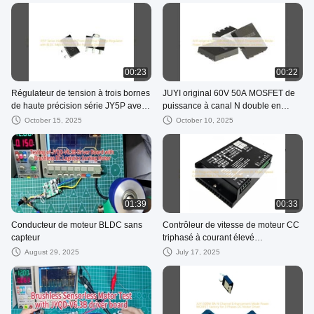
intégré JY02A
00:23
00:22
Régulateur de tension à trois bornes
JUYI original 60V 50A MOSFET de
de haute précision série JY5P avec
puissance à canal N double en
circuit intégré de commande de
mode d'amélioration JY2605M pour
October 15, 2025
October 10, 2025
moteur BLDC pour appareils
les solutions de pilotes de moteur
portables
01:39
00:33
Conducteur de moteur BLDC sans
Contrôleur de vitesse de moteur CC
capteur
triphasé à courant élevé
programmable JUYI 60A pour
August 29, 2025
July 17, 2025
solution sans capteur