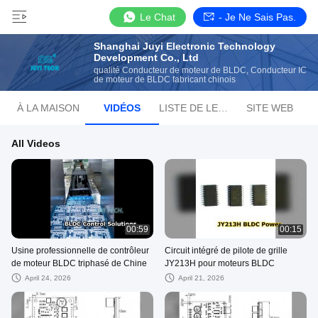
Le Chat
- Je Ne Sais Pas.
Shanghai Juyi Electronic Technology
Development Co., Ltd
qualité Conducteur de moteur de BLDC, Conducteur IC
de moteur de BLDC fabricant chinois
À LA MAISON
VIDÉOS
LISTE DE LECTURE
SITE WEB
All Videos
00:59
00:15
Usine professionnelle de contrôleur
Circuit intégré de pilote de grille
de moteur BLDC triphasé de Chine
JY213H pour moteurs BLDC
April 24, 2026
April 21, 2026