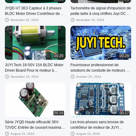
JYQD-V7.3E3 Capteur à 3 phases
Tachomètre de signal d'impulsion de
BLDC Motor Driver Contrôleur de
petite taille à cinq chiffres Juyi DC
moteur avec régulateur de courant
module d'affichage de vitesse du
November 22, 2024
November 16, 2024
PWM 15A 36V
pilote sans brosse
00:25
00:29
JUYI Tech 18-50V 15A BLDC Motor
Fournisseur professionnel de
Driver Board Pour le moteur à
solutions de conduite de moteurs à
courant continu sans capteur sans
courant continu sans balai
November 15, 2024
October 25, 2024
pinceau, contrôleur de moteur à
courant continu
00:16
00:17
Série JYQD Haute efficacité 36V-
Les trois-phases sans brosse de
72VDC Entrée de courant maximal
contrôleur de moteur de JUYI
16A BLDC
Sensorless expédient le conducteur
August 15, 2024
August 14, 2024