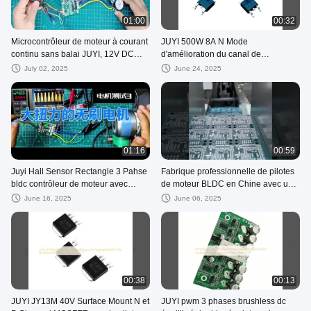
01:00
00:32
Microcontrôleur de moteur à courant
JUYI 500W 8A N Mode
continu sans balai JUYI, 12V DC
d'amélioration du canal de
Motor Speed Control IC JY02A
puissance MOSFET usine pour le
July 02, 2025
June 24, 2025
pilote de moteur à courant continu 3
phases
01:16
00:59
Juyi Hall Sensor Rectangle 3 Pahse
Fabrique professionnelle de pilotes
bldc contrôleur de moteur avec
de moteur BLDC en Chine avec un
support technique
contrôleur de moteur IC de haute
June 16, 2025
June 06, 2025
qualité
00:38
00:13
JUYI JY13M 40V Surface Mount N et
JUYI pwm 3 phases brushless dc