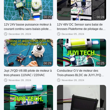
00:25
00:28
12V 24V basse puissance moteur à
12V 48V DC Sensor sans balai de
courant continu sans balais pilote
brosses Plateforme de pilotage du
Bldc carte de commande JYQD-
moteur Fonction de freinage
December 26, 2024
December 05, 2024
V8.10B
Contrôleur de moteur à commande
rapide
00:29
00:25
Juyi JYQD-V8.8B pilote de moteur à
Conducteur O.V de moteur des
trois phases 110VAC / 220VAC
Trois-phases BLDC de JUYI JYQD-
6.5E/fréquence 1-20KHZ de L.V
November 28, 2024
November 26, 2024
Protection PWM
00:30
00:31