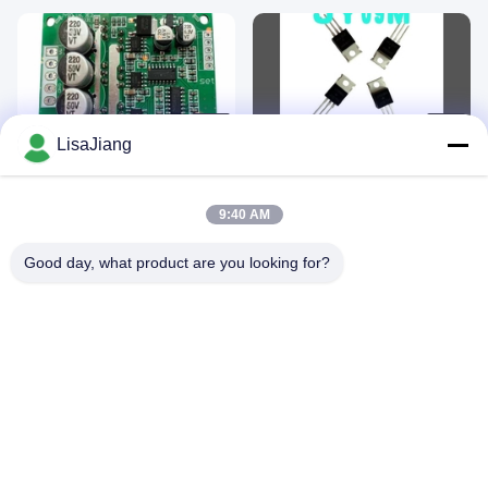
de moteur de sortie de signal
d'impulsion
00:17
00:28
LisaJiang
Conducteur de moteur BLDC sans
Juyi Tech JY09M N Réglage du
capteur 12V-36V DC trois pahses
canal MOS IC TO-220 70V90A
-20—85℃ Protection O.V / L.V
August 14, 2024
August 14, 2024
9:40 AM
Good day, what product are you looking for?
00:28
00:28
Conducteur Max Power 500W Hall
JUYI N Channel High Voltage BLDC
Effect With Hall At 120° de moteur
Motor Driver MOSFET Application
de JUYI JYQD-V7.3E2 Arduino
de commutation de puissance de
August 13, 2024
August 12, 2024
BLDC
210 W