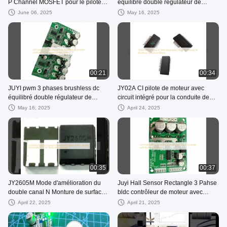
P Channel MOSFET pour le pilote
équilibré double régulateur de
de moteur CC sans balai
moteur
June 06, 2025
May 16, 2025
00:21
00:34
JUYI pwm 3 phases brushless dc
JY02A CI pilote de moteur avec
équilibré double régulateur de
circuit intégré pour la conduite de
moteur
moteurs sans capteur sans balai en
May 16, 2025
April 24, 2025
courant continu
00:35
00:37
JY2605M Mode d'amélioration du
Juyi Hall Sensor Rectangle 3 Pahse
double canal N Monture de surface
bldc contrôleur de moteur avec
de puissance MOSFET pour le pilote
support technique
April 22, 2025
April 21, 2025
de moteur BLDC